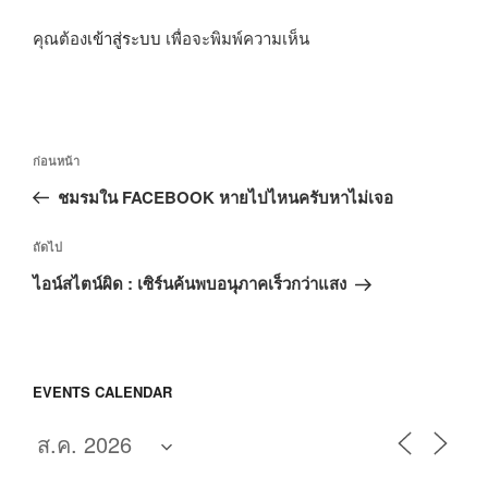
คุณต้อง
เข้าสู่ระบบ
เพื่อจะพิมพ์ความเห็น
แนะแนว
เรื่อง
ก่อนหน้า
เรื่อง
ก่อน
ชมรมใน FACEBOOK หายไปไหนครับหาไม่เจอ
หน้า
เรื่อง
ถัดไป
ถัด
ไอน์สไตน์ผิด : เซิร์นค้นพบอนุภาคเร็วกว่าแสง
ไป
EVENTS CALENDAR