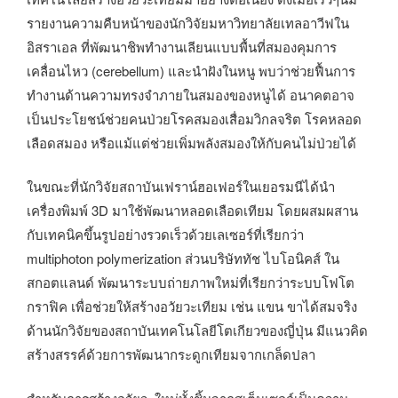
รายงานความคืบหน้าของนักวิจัยมหาวิทยาลัยเทลอาวีฟใน
อิสราเอล ที่พัฒนาชิพทำงานเลียนแบบพื้นที่สมองคุมการ
เคลื่อนไหว (cerebellum) และนำฝังในหนู พบว่าช่วยฟื้นการ
ทำงานด้านความทรงจำภายในสมองของหนูได้ อนาคตอาจ
เป็นประโยชน์ช่วยคนป่วยโรคสมองเสื่อมวิกลจริต โรคหลอด
เลือดสมอง หรือแม้แต่ช่วยเพิ่มพลังสมองให้กับคนไม่ป่วยได้
ในขณะที่นักวิจัยสถาบันเฟราน์ฮอเฟอร์ในเยอรมนีได้นำ
เครื่องพิมพ์ 3D มาใช้พัฒนาหลอดเลือดเทียม โดยผสมผสาน
กับเทคนิคขึ้นรูปอย่างรวดเร็วด้วยเลเซอร์ที่เรียกว่า
multiphoton polymerization ส่วนบริษัททัช ไบโอนิคส์ ใน
สกอตแลนด์ พัฒนาระบบถ่ายภาพใหม่ที่เรียกว่าระบบโฟโต
กราฟิค เพื่อช่วยให้สร้างอวัยวะเทียม เช่น แขน ขาได้สมจริง
ด้านนักวิจัยของสถาบันเทคโนโลยีโตเกียวของญี่ปุ่น มีแนวคิด
สร้างสรรค์ด้วยการพัฒนากระดูกเทียมจากเกล็ดปลา