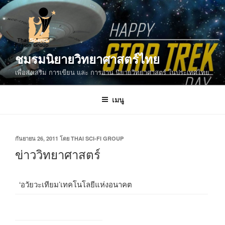
ข้าม
ไป
ยัง
บทความ
ชมรมนิยายวิทยาศาสตร์ไทย
เพื่อส่งเสริม การเขียน และ การอ่าน นิยายวิทยาศาสตร์ ในประเทศไทย
เมนู
เขียน
กันยายน 26, 2011
โดย
THAI SCI-FI GROUP
วัน
ข่าววิทยาศาสตร์
ที่
‘อวัยวะเทียม’เทคโนโลยีแห่งอนาคต