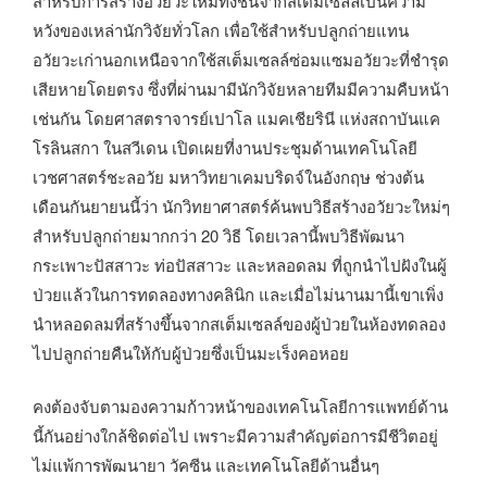
สำหรับการสร้างอวัยวะใหม่ทั้งชิ้นจากสเต็มเซลล์เป็นความ
หวังของเหล่านักวิจัยทั่วโลก เพื่อใช้สำหรับปลูกถ่ายแทน
อวัยวะเก่านอกเหนือจากใช้สเต็มเซลล์ซ่อมแซมอวัยวะที่ชำรุด
เสียหายโดยตรง ซึ่งที่ผ่านมามีนักวิจัยหลายทีมมีความคืบหน้า
เช่นกัน โดยศาสตราจารย์เปาโล แมคเชียรินี แห่งสถาบันแค
โรลินสกา ในสวีเดน เปิดเผยที่งานประชุมด้านเทคโนโลยี
เวชศาสตร์ชะลอวัย มหาวิทยาเคมบริดจ์ในอังกฤษ ช่วงต้น
เดือนกันยายนนี้ว่า นักวิทยาศาสตร์ค้นพบวิธีสร้างอวัยวะใหม่ๆ
สำหรับปลูกถ่ายมากกว่า 20 วิธี โดยเวลานี้พบวิธีพัฒนา
กระเพาะปัสสาวะ ท่อปัสสาวะ และหลอดลม ที่ถูกนำไปฝังในผู้
ป่วยแล้วในการทดลองทางคลินิก และเมื่อไม่นานมานี้เขาเพิ่ง
นำหลอดลมที่สร้างขึ้นจากสเต็มเซลล์ของผู้ป่วยในห้องทดลอง
ไปปลูกถ่ายคืนให้กับผู้ป่วยซึ่งเป็นมะเร็งคอหอย
คงต้องจับตามองความก้าวหน้าของเทคโนโลยีการแพทย์ด้าน
นี้กันอย่างใกล้ชิดต่อไป เพราะมีความสำคัญต่อการมีชีวิตอยู่
ไม่แพ้การพัฒนายา วัคซีน และเทคโนโลยีด้านอื่นๆ