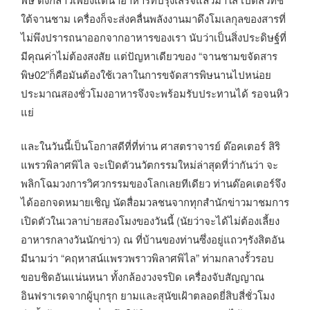
ใต้จานชาม เครื่องก็จะส่งคลื่นพลังงานมาดึงโมเลกุลของสารที่
ไม่พึงปรารถนาออกจากอาหารของเรา นับว่าเป็นสิ่งประดิษฐ์ที่
มีคุณค่าไม่ต้องสงสัย แต่ปัญหาเดียวของ “จานชามขจัดสาร
พิษ02”ก็คือมันต้องใช้เวลาในการขจัดสารพิษนานไปหน่อย
ประมาณสองชั่วโมงอาหารจึงจะพร้อมรับประทานได้ รอจนหิว
แย่
และในวันนี้เป็นโอกาสดีที่ที่ท่าน ศาสตราจารย์ ด๊อคเตอร์ สิริ
แพรวพิลาศพิไล จะเปิดตัวนวัตกรรมใหม่ล่าสุดที่ว่ากันว่า จะ
พลิกโฉมวงการวิศวกรรมของโลกเลยทีเดียว ท่านด๊อคเตอร์จึง
ได้ออกจดหมายเชิญ นัดสื่อมวลชนจากทุกสำนักข่าวมาชมการ
เปิดตัวในเวลาบ่ายสองโมงของวันนี้ (นัยว่าจะได้ไม่ต้องเลี้ยง
อาหารกลางวันนักข่าว) ณ ที่บ้านของท่านซึ่งอยู่แถวๆรังสิตอัน
มีนามว่า “คฤหาสน์แพรวพราวพิลาศพิไล” ท่ามกลางรั้วรอบ
ขอบชิดอันแน่นหนา ทั้งกล้องวงจรปิด เครื่องจับสัญญาณ
อินฟราเรดจากผู้บุกรุก ยามและสุนัขเฝ้าตลอดยี่สิบสี่ชั่วโมง