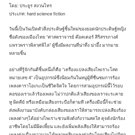
โดย: ประยูร สงวนไทร
ประเภท: hard science fiction
วันนี้เป็นวันเปิดตัวสิ่งประดิษฐ์ชิ้นใหม่ของยอดนักประดิษฐ์หญิง
ชื่อดังของเมืองไทย “ศาสตราจารย์ ด๊อคเตอร์ สิริสรรภางค์
แพรวพราวพิลาศพิไล” ผู้ซึ่งมีผลงานที่น่าทึ่ง น่าอึ้ง มากมาย
หลายชิ้น
อย่างที่รู้จักกันดีชิ้นหนึ่งก็คือ “เครื่องแปลงเสียงไพเราะโสต
หมายเลข 4” เป็นอุปกรณ์ซึ่งนิยมกันในหมู่ผู้ที่ชื่นชมการร้อง
เพลงคาราโอเกะเป็นชีวิตจิตใจ โดยการสวมอุปกรณ์นี้ไว้รอบ
คอของเราแล้วร้องเพลง ไม่ว่าปกติแล้วเสียงของเราจะระคาย
หู ผิดคีย์ หรือเหมือนเสียงกระบือก็ตามที เครื่องมือนี้ก็จะช่วย
ส่งพลังงานมาบังคับกล่องเสียงของเราให้สามารถเปล่งเสียงร้อง
เพลงต่างๆได้อย่างไพเราะชวนฟังดังกังวานสดใส ดุจดังนักร้อง
อาชีพโดยไม่มีผิดเพี้ยน และยังเพิ่มพลังเสียงให้สามารถร้อง
เพลงต่อเนื่องยาวนานได้หลายๆสิบเพลงต่อกันโดยเสียงไม่มีตก