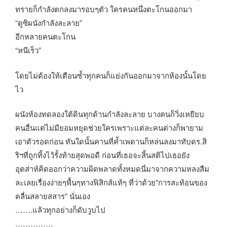
ทรายก็กำลังตกลงมารอบๆตัว ใครคนหนึ่งตะโกนออกมา
“ดูซิผนังกำลังละลาย”
อีกหลายคนตะโกน
“หนีเร็ว”
โดยไม่ต้องให้เตือนซ้ำทุกคนก็แย่งกันออกมาจากห้องนั้นโดย
ไว
ผนังห้องทดลองใต้ดินทุกด้านกำลังละลาย บางคนก็วิ่งเหยียบ
คนอื่นแต่ไม่มียอมหยุดช่วยใครเพราะแต่ละคนต่างก็พายาม
เอาตัวรอดก่อน ทันใดนั้นคานที่ค้ำเพดานก็หล่นลงมาทับดร.สิ
ริฯที่ถูกทิ้งไว้รั้งท้ายสุดพอดี ก่อนที่เธอจะสิ้นสติไปเธอยัง
อุตส่าห์คิดออกว่าความผิดพลาดทั้งหมดนี่มาจากความหลงลืม
ละเลยเรื่องง่ายๆพื้นๆทางฟิสิกส์แท้ๆ ที่ว่าด้วย”การสะท้อนของ
คลื่นสลายสสาร” นั่นเอง
…….แล้วทุกอย่างก็ดับวูบไป
……………