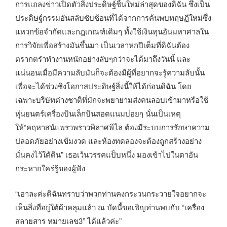
การแถลงข่าวเปิดตัวสิ่งประดิษฐ์ชิ้นใหม่ล่าสุดของดิฉัน ซึ่งเป็น
ประดิษฐ์กรรมอันสลับซับซ้อนที่ได้จากการค้นพบทฤษฏีใหม่ซึ่ง
แหวกข้อจำกัดและกฎเกณฑ์เดิมๆ ทั้งใช้เงินทุนอันมหาศาลใน
การวิจัยเพื่อสร้างมันขึ้นมา เป็นเวลาหกปีเต็มที่ดิฉันต้อง
ตรากตรำทำงานหนักอย่างลับๆกว่าจะได้มาถึงวันนี้ และ
แน่นอนเมื่อมีความลับมันก็จะต้องมีผู้ที่อยากจะรู้ความลับนั้น
เพื่อจะได้ช่วงชิงโอกาสประดิษฐ์สิ่งนี้ให้ได้ก่อนดิฉัน โดย
เฉพาะบริษัทต่างชาติที่มักจะพยายามส่งคนลอบเข้ามาหรือใช้
หุ่นยนตร์เครื่องบินเล็กบินสอดแนมบ่อยๆ นั่นเป็นเหตุ
ให้“คฤหาสน์แพรวพราวพิลาศพิไล ต้องมีระบบการรักษาความ
ปลอดภัยอย่างเข้มงวด และห้องทดลองจะต้องถูกสร้างอย่าง
มั่นคงไว้ใต้ดิน” เธอเว้นวรรคแป็บหนึ่ง มองเข้าไปในตาอัน
กระหายใคร่รู้ของผู้ฟัง
“เอาละค่ะดิฉันทราบว่าพวกท่านคงกระวนกระวายใจอยากจะ
เห็นสิ่งที่อยู่ใต้ผ้าคลุมแล้ว ณ บัดนี้ขอเชิญท่านพบกับ “เครื่อง
สลายสาร หมายเลข3” ได้แล้วค่ะ”