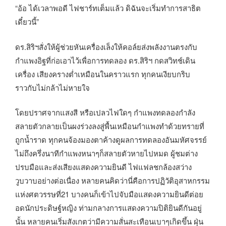
“อ้อ ได้เวลาพอดี ไฟชาร์ทเต็มแล้ว ดิฉันจะเริ่มทำการสาธิต
เดี๋ยวนี้”
ดร.สิริฯสั่งให้ผู้ช่วยหันเครื่องเล็งให้คอล์ยส่งพลังงานตรงกับ
กำแพงอิฐที่ก่อเอาไว้เพื่อการทดลอง ดร.สิริฯ กดสวิทช์เดิน
เครื่อง เสียงครางต่ำเหมือนในคราวแรก ทุกคนเงียบกริบ
ราวกับไม่กล้าไม่หายใจ
โดยปราศจากแสงสี หรือเปลวไฟใดๆ กำแพงทดลองกำลัง
สลายตัวกลายเป็นผงร่วงลงสู่พื้นเหมือนกำแพงทำด้วยทรายที่
ถูกน้ำราด ทุกคนจ้องมองตาค้างดูผลการทดลองอันมหัศจรรย์
ไม่ถึงครึ่งนาทีกำแพงหนาๆก็สลายตัวหายไปหมด ผู้ชมต่าง
ปรบมือและส่งเสียงแสดงความยินดี ไฟแฟลชกล้องสว่าง
วูบวาบอย่างต่อเนื่อง หลายคนคิดว่านี่คือการปฏิวัติอุสาหกรรม
แห่งศตวรรษที่21 บางคนก็เข้าไปจับมือแสดงความยินดีต่อย
อดนักประดิษฐ์หญิง ท่ามกลางการแสดงความปิติยินดีกันอยู่
นั้น หลายคนเริ่มสังเกตว่ามีความสั่นสะเทือนเบาๆเกิดขึ้น ฝุ่น