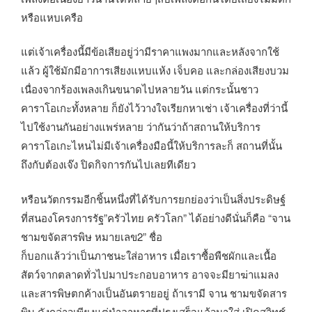
หรือแหบเครือ
แต่เจ้าเครื่องนี้มีข้อเสียอยู่ว่ามีราคาแพงมากและหลังจากใช้
แล้ว ผู้ใช้มักมีอาการเสียงแหบแห้ง เจ็บคอ และกล่องเสียงบวม
เนื่องจากร้องเพลงเกินขนาดไปหลายวัน แต่กระนั้นชาว
คาราโอเกะทั้งหลาย ก็ยังไว้วางใจเรียกหาเช่า เจ้าเครื่องที่ว่านี้
ไปใช้งานกันอย่างแพร่หลาย ว่ากันว่าถ้าสถานให้บริการ
คาราโอเกะไหนไม่มีเจ้าเครื่องมือนี้ให้บริการละก็ สถานที่นั้น
ถึงกับต้องเจ๊ง ปิดกิจการกันไปเลยทีเดียว
หรือนวัตกรรมอีกชิ้นหนึ่งที่ได้รับการยกย่องว่าเป็นสิ่งประดิษฐ์
ที่สนองโครงการรัฐ”ครัวไทย ครัวโลก” ได้อย่างดีนั่นก็คือ “จาน
ชามขจัดสารพิษ หมายเลข2” ชื่อ
ก็บอกแล้วว่าเป็นภาชนะใส่อาหาร เมื่อเราซื้อพืชผักและเนื้อ
สัตว์จากตลาดทั่วไปมาประกอบอาหาร อาจจะมียาฆ่าแมลง
และสารพิษตกค้างเป็นอันตรายอยู่ ถ้าเรามี จาน ชามขจัดสาร
พิษ ดังกล่าวเพียงแต่นำอาหารที่ปรุงเสร็จแล้วมาใส่ เปิดสวิทช์