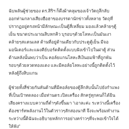
ฉับพลันผู้ช่วยของ ดร.สิริฯ ก็ดึงผ้าคลุมของเจ้าวัตถุลึกลับ
ออกท่ามกลางเสียงฮือฮาของบรรดานักข่าวทั้งหลาย วัตถุที่
ปรากฏอยู่ตรงหน้ามีลักษณะเป็นตู้สี่เหลี่ยม มองแล้วคล้ายๆตู้
เย็น ขนาดประมาณสิบหกคิว บุรอบๆด้วยโลหะเป็นมันเงา
คล้ายๆสแตนเลส ด้านที่อยู่ด้านเดียวกับประตูตู้เย็น มีจอ
มอนิเตอร์และแผงคีย์บอร์ดติดตั้งแบบฝังเข้าไปในฝาตู้ ส่วน
ด้านหลังนั้นพบว่าเป็น คอล์ยแกนโลหะสีเงินอมฟ้าที่ถูกพัน
รอบๆด้วยลวดทองแดง และมีคอล์ยโลหะอย่างนี้ถูกติดตั้งไว้
หลังตู้ถึงสิบแกน
ผู้ช่วยทั้งสี่ช่วยกันหันด้านที่มีคอล์ยของตู้ลึกลับนั้นไปยังกำแพง
ที่เป็นเป้าทดลอง เมื่อท่านดร.เปิดเครื่อง สักครู่ทุกคนก็ได้ยิน
เสียงครางแบบความถี่ต่ำๆดังขึ้นมา “เอาละค่ะ ระหว่างนี้เครื่อง
ต้องชาร์ทพลังงานไว้ในตัวราวๆสักสองนาที จึงจะพร้อมทำงาน
ระหว่างนี้ดิฉันจะอธิบายหลักการอย่างคร่าวๆที่จะพอเข้าใจได้
ให้ฟัง”