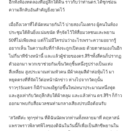
อีกทั้งห้องทดลองที่อยู่ลึกใต้ดิน ราวกับว่าท่านดร.ได้ซุกซ่อน
ความลึกลับอันสำคัญยิ่งยวดไว้
เมื่อถึงเวลาที่ได้นัดหมายกันไว้ บ่ายสองโมงตรง ผู้คนในห้อง
ประชุมใต้ดินยิ่งแน่นขนัด ที่ๆจัดไว้ให้สื่อมวลชนและพยาน
50ที่ไม่เพียงพอ แต่ก็ไม่มีใครบ่นว่าอะไรเพราะความอยากรู้
อยากเห็น ในความลับที่กำลังจะถูกเปิดเผย ด้วยตาตนเองในอีก
ไม่กี่นาทีข้างหน้านี้ และแล้วผู้ช่วยของดร.สิริฯทั้งสี่คนก็ปรากฏ
ตัวออกมา พวกเขาช่วยกันเข็นวัตถุชิ้นหนึ่งรูปร่างเป็นแท่ง
สี่เหลี่ยม สูงประมาณท่วมหัวคน มีผ้าคลุมสีดำห่อหุ้มไว้ มา
หยุดตรงที่ที่จัดไว้ต่อหน้านักข่าว ห่างไปจากวัตถุนั้น
ราวๆ15เมตร ก็มีกำแพงอิฐก่อขึ้นใหม่หนาประมาณหนึ่งฟุต
และสูงเท่ากับวัตถุลึกลับใต้ผ้าคลุม และแล้วท่าน ดร.สิริฯ ก็ก้าว
ออกมาพบกับสื่อมวลชนท่ามกลางเสียงปรบมือต้อนรับ
“สวัสดีค่ะ ทุกๆท่าน ที่ดิฉันนัดพวกท่านทั้งหลายมาที่ คฤหาสน์
แพรวพราวพิลาศพิไลของดิฉันในวันนี้ก็เพื่อเป็นสักขีพยานใน