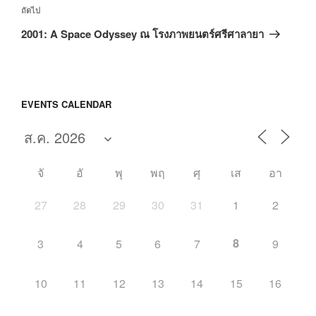
เรื่อง
ถัดไป
ถัด
2001: A Space Odyssey ณ โรงภาพยนตร์ศรีศาลายา
ไป
EVENTS CALENDAR
จั
อั
พุ
พฤ
ศุ
เส
อา
27
28
29
30
31
1
2
8
3
4
5
6
7
9
10
11
12
13
14
15
16