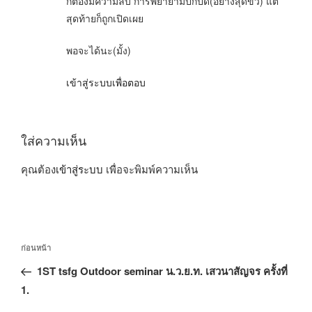
ก็ตองมีความลับ การพยายามปกปิด(อย่างสุดขั้ว) แต่
สุดท้ายก็ถูกเปิดเผย
พอจะได้นะ(มั้ง)
เข้าสู่ระบบเพื่อตอบ
ใส่ความเห็น
คุณต้อง
เข้าสู่ระบบ
เพื่อจะพิมพ์ความเห็น
แนะแนว
เรื่อง
ก่อนหน้า
เรื่อง
ก่อน
1ST tsfg Outdoor seminar น.ว.ย.ท. เสวนาสัญจร ครั้งที่
หน้า
1.