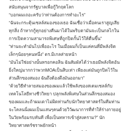
สนับสนุนจากรัฐบาลเพื่อกู้วิกฤตโลก
“บอกผมเถอะครับว่าท่านต้องการทำอะไร”
“ฉันจะกระตุ้นเซลล์สมองของเธอ ฉันเชื่อว่าเมื่อคนเราสูญเสีย
ทุกสิ่ง ถ้าหากกู้ทุกอย่างคืนมาได้ในพริบตามันจะเป็นกลไกใน
การเปิดความสามารถพิเศษที่ถูกปิดกั้นไว้ให้ตื่นขึ้น”
“ท่านจะทำมันไปเพื่ออะไร ในเมื่อผมก็เป็นแค่คนที่มีพลังจิต
เล็กๆน้อยๆคนหนึ่ง” ดร.มิเกลส่ายหน้า
“มันไม่ใช่อย่างนั้นหรอกคอลิน ฉันสัมผัสได้ว่าเธอมีพลังจิตอัน
ยิ่งใหญ่มากกว่าพวกMOAเป็นสิบเท่า เพียงแต่มันถูกปิดไว้ใน
ส่วนลึกของสมอง ฉันถึงต้องดึงมันออกมา”
“ด้วยวิธีทำลายสมองของผมแล้วใช้พลังของสเตมเซลล์กับ
เทคโนโลยีทางชีววิทยา ปลุกพลังพิเศษในส่วนลึกของสมอง
ของผมและถ้าผมเดาไม่ผิดท่านกับนักวิทยาศาสตร์ในทีมท่าน
จะโคลนนิ่งผมเป็นแสนๆคนด้วยวิวัฒนาการที่ทำให้ร่างกายอยู่
ในวัยพร้อมรบทันที เพื่อเป็นทหารเข้าสู่สงคราม?” นัก
วิทยาศาสตร์ชราพยักหน้า