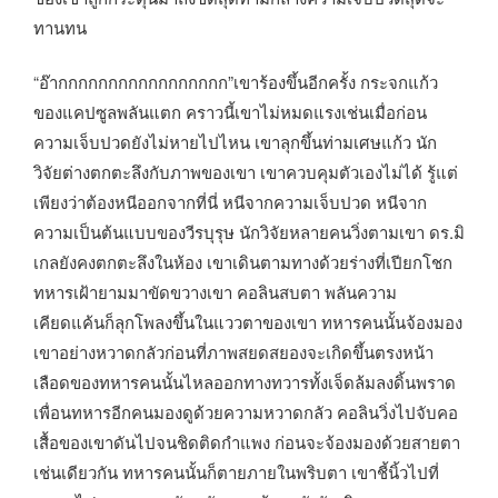
ทานทน
“อ๊ากกกกกกกกกกกกกกกกก”เขาร้องขึ้นอีกครั้ง กระจกแก้ว
ของแคปซูลพลันแตก คราวนี้เขาไม่หมดแรงเช่นเมื่อก่อน
ความเจ็บปวดยังไม่หายไปไหน เขาลุกขึ้นท่ามเศษแก้ว นัก
วิจัยต่างตกตะลึงกับภาพของเขา เขาควบคุมตัวเองไม่ได้ รู้แต่
เพียงว่าต้องหนีออกจากที่นี่ หนีจากความเจ็บปวด หนีจาก
ความเป็นต้นแบบของวีรบุรุษ นักวิจัยหลายคนวิ่งตามเขา ดร.มิ
เกลยังคงตกตะลึงในห้อง เขาเดินตามทางด้วยร่างที่เปียกโชก
ทหารเฝ้ายามมาขัดขวางเขา คอลินสบตา พลันความ
เคียดแค้นก็ลุกโพลงขึ้นในแววตาของเขา ทหารคนนั้นจ้องมอง
เขาอย่างหวาดกลัวก่อนที่ภาพสยดสยองจะเกิดขึ้นตรงหน้า
เลือดของทหารคนนั้นไหลออกทางทวารทั้งเจ็ดล้มลงดิ้นพราด
เพื่อนทหารอีกคนมองดูด้วยความหวาดกลัว คอลินวิ่งไปจับคอ
เสื้อของเขาดันไปจนชิดติดกำแพง ก่อนจะจ้องมองด้วยสายตา
เช่นเดียวกัน ทหารคนนั้นก็ตายภายในพริบตา เขาชี้นิ้วไปที่