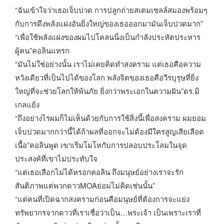
“ฉันเข้าใจว่าเธอเจ็บปวด การปลูกถ่ายสเตมเซลล์สมองพร้อมๆ
กับการดึงพลังแฝงอันยิ่งใหญ่ของเธอออกมามันเจ็บปวดมาก”
“เพื่อใช้พลังแฝงของผมไปโคลนนิ่งเป็นกำลังประหัตประหาร
ผู้คน”คอลินแทรก
“มันไม่ใช่อย่างนั้น เราไม่เคยคิดทำสงคราม แต่เธอคือความ
หวังเดียวที่เป็นไปได้ของโลก พลังจิตของเธอคือวีรบุรุษที่ยิ่ง
ใหญ่ที่จะช่วยโลกให้พ้นภัย ยิ่งกว่าพระเอกในความฝัน”ดร.มิ
เกลแย้ง
“ถึงอย่างไรผมก็ไม่เห็นด้วยกับการใช้สิ่งนี้เพื่อสงคราม ผมยอม
เจ็บปวดมากกว่านี้ได้ถ้าผลที่ออกจะไม่ต้องมีใครสูญเสียเลือด
เนื้อ”คอลินพูด เขาเริ่มโมโหกับการปลอบประโลมในจุด
ประสงค์ที่เขาไม่ประทับใจ
“แต่เธอเลือกไม่ได้หรอกคอลิน ถึงมนุษย์อย่างเราจะรัก
สันติภาพแต่พวกดาวMOAย่อมไม่คิดเช่นนั้น”
“แต่คนที่เปิดฉากสงครามก่อนคือมนุษย์ที่ต้องการจะแย่ง
ทรัพยากรจากดาวที่เราเชื่อว่าเป็น…พระเจ้า เป็นเพราะเราที่