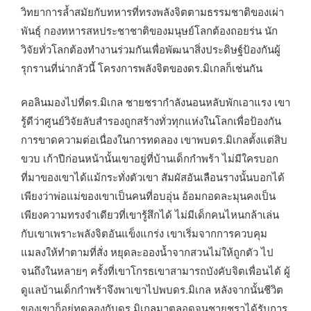
วิทยาการล้ำสมัยกับทหารที่ทรงพลังจิตตามธรรมชาติของเผ่า
พันธุ์ กองทหารสหประชาชาติของมนุษย์โลกต้องถอยร่น นัก
วิจัยทั่วโลกต้องทำงานร่วมกันเพื่อพัฒนาสิ่งประดิษฐ์ป้องกันผู้
รุกรานที่น่ากลัวนี้ โครงการพลังจิตของดร.มิเกลก็เช่นกัน
คอลินมองไปที่ดร.มิเกล ชายชรากำลังนอนหลับพักเอาแรง เขา
รู้ดีว่าศูนย์วิจัยลับสำรองถูกสร้างทั่วทุกแห่งในโลกเพื่อป้องกัน
การขาดความต่อเนื่องในการทดลอง เขาพบดร.มิเกลตั้งแต่สิบ
ขวบ เก้าปีก่อนหน้านั้นเขาอยู่ที่บ้านเด็กกำพร้า ไม่มีใครบอก
ที่มาของเขาได้แม้กระทั่งตัวเขา สัมผัสอันเลือนรางนั้นบอกได้
เพียงว่าพ่อแม่ของเขาเป็นคนที่อบอุ่น อ้อมกอดละมุนคงเป็น
เพียงความทรงจำเดียวที่เขารู้สึกได้ ไม่มีเด็กคนไหนกล้าเล่น
กับเขาเพราะพลังจิตอันแข็งแกร่ง เขาเริ่มจากการควบคุม
แมลงให้ทำตามที่สั่ง หยุดละอองน้ำจากสวนไม่ให้ถูกตัว ไป
จนถึงในหลายๆ ครั้งที่เขาโกรธเขาสามารถบังคับจิตเพื่อนได้ ผู้
ดูแลบ้านเด็กกำพร้าจึงพาเขาไปพบดร.มิเกล หลังจากนั้นชีวิต
ของเขาก็อยู่ทดลองกับดร.มิเกลมาตลอดจนชายชราได้รับการ