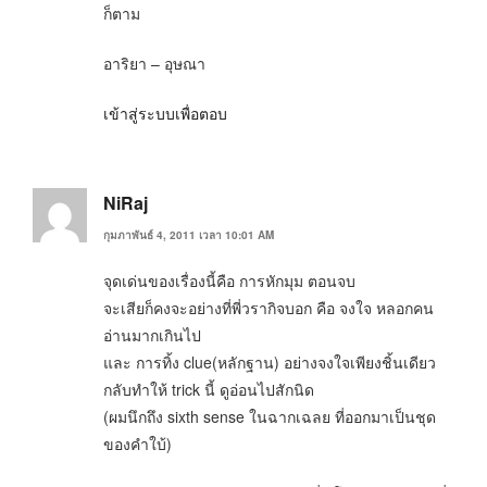
ก็ตาม
อาริยา – อุษณา
เข้าสู่ระบบเพื่อตอบ
NiRaj
กุมภาพันธ์ 4, 2011 เวลา 10:01 AM
จุดเด่นของเรื่องนี้คือ การหักมุม ตอนจบ
จะเสียก็คงจะอย่างที่พี่วรากิจบอก คือ จงใจ หลอกคน
อ่านมากเกินไป
และ การทิ้ง clue(หลักฐาน) อย่างจงใจเพียงชิ้นเดียว
กลับทำให้ trick นี้ ดูอ่อนไปสักนิด
(ผมนึกถึง sixth sense ในฉากเฉลย ที่ออกมาเป็นชุด
ของคำใบ้)