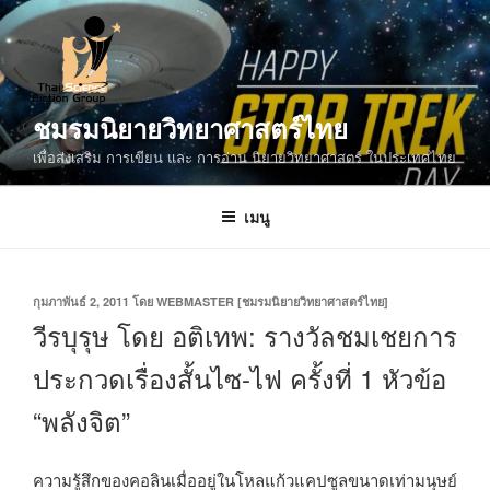
ข้าม
ไป
ยัง
บทความ
ชมรมนิยายวิทยาศาสตร์ไทย
เพื่อส่งเสริม การเขียน และ การอ่าน นิยายวิทยาศาสตร์ ในประเทศไทย
เมนู
เขียน
กุมภาพันธ์ 2, 2011
โดย
WEBMASTER [ชมรมนิยายวิทยาศาสตร์ไทย]
วัน
วีรบุรุษ โดย อติเทพ: รางวัลชมเชยการ
ที่
ประกวดเรื่องสั้นไซ-ไฟ ครั้งที่ 1 หัวข้อ
“พลังจิต”
ความรู้สึกของคอลินเมื่ออยู่ในโหลแก้วแคปซูลขนาดเท่ามนุษย์