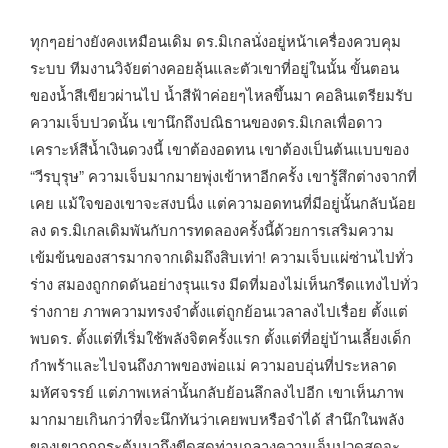
ทุกๆอย่างยังคงเหมือนเดิม ดร.มิเกลนั่งอยู่หน้าเครื่องควบคุม
ระบบ ทีมงานวิจัยต่างคอยลุ้นและตัวเขาที่อยู่ในนั้น ขั้นตอน
ของน้ำสีเขียวผ่านไป น้ำสีฟ้าค่อยๆไหลขึ้นมา คอลินเตรียมรับ
ความเจ็บปวดนั้น เขานึกถึงปณิธานของดร.มิเกลเพื่อดาว
เคราะห์สีน้ำเงินดวงนี้ เขาต้องอดทน เขาต้องเป็นต้นแบบของ
“วีรบุรุษ” ความเจ็บมากมายพุ่งเข้าหาอีกครั้ง เขารู้สึกต่างจากที่
เคย แม้ใจของเขาจะสงบนิ่ง แต่ความอดทนที่มีอยู่นั้นกลับน้อย
ลง ดร.มิเกลเดิมพันกับการทดลองครั้งนี้ด้วยการเสริมความ
เข้มข้นของสารมากจากเดิมถึงสิบเท่า! ความเจ็บแผ่ซ่านไปทั่ว
ร่าง สมองถูกกดดันอย่างรุนแรง มีดที่มองไม่เห็นกรีดแทงไปทั่ว
ร่างกาย ภาพความทรงจำตั้งแต่ถูกย้อนเวลาลงไปเรื่อย ตั้งแต่
พบดร. ตั้งแต่ที่เริ่มใช้พลังจิตครั้งแรก ตั้งแต่ที่อยู่บ้านเลี้ยงเด็ก
กำพร้าและไปจนถึงภาพของพ่อแม่ ความอบอุ่นที่ประหลาด
มหัศจรรย์ แต่ภาพเหล่านั้นกลับย้อนลึกลงไปอีก เขาเห็นภาพ
มากมายเกินกว่าที่จะนึกทันว่าเคยพบหรือจำได้ สำนึกในพลัง
ของเขาถูกกระตุ้นมาถึงขีดสุดท่ามกลางความเจ็บปวดสุดจะ