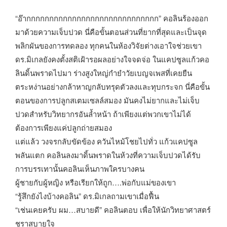
“อ๊ากกกกกกกกกกกกกกกกกกกกกกกกกกกกก” คอลินร้องออก
มาด้วยความเจ็บปวด นี่คือขั้นตอนส่วนที่ยากที่สุดและเป็นจุด
พลิกผันของการทดลอง ทุกคนในห้องวิจัยต่างเอาใจช่วยเขา
ดร.มิเกลยังคงตั้งสติเฝ้ารอผลอย่างใจจดจ่อ ในแคปซูลแก้วคอ
ลินดิ้นพราดไปมา ร่างสูงใหญ่กำยำวัยเบญจเพสที่เคยยืน
ตระหง่านอย่างกล้าหาญกลับทรุดตัวลงและทุบกระจก นี่คือขั้น
ตอนของการปลูกสเตมเซลล์สมอง มันคงไม่ยากและไม่เจ็บ
ปวดสำหรับวิทยากรอันล้ำหน้า ถ้าเพียงแต่พวกเขาไม่ได้
ต้องการเพียงแค่ปลูกถ่ายสมอง
แต่แล้ว วงจรกลับขัดข้อง ควันไหม้โชยไปทั่ว แก้วแคปซูล
พลันแตก คอลินลงมาดิ้นพราดในห้วงที่ความเจ็บปวดได้รับ
การบรรเทานั้นคอลินเห็นภาพใครบางคน
ผู้ชายกับผู้หญิง หรือเรียกให้ถูก….พ่อกับแม่ของเขา
“รู้สึกยังไงบ้างคอลิน” ดร.มิเกลถามเขาเมื่อฟื้น
“เช่นเคยครับ ผม…สบายดี” คอลินตอบ เพื่อให้นักวิทยาศาสตร์
ชราสบายใจ