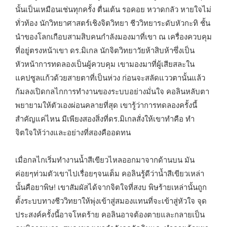
นั้นเป็นเหมือนเช่นทุกครั้ง ตื่นเต้น รอคอย หวาดกลัว หายใจไม่
ทั่วท้อง นักวิทยาศาสตร์เชิงจิตวิทยา ชีววิทยาระดับหัวกะทิ ชั้น
นำของโลกเกือบสามสิบคนกำลังมองมาที่เขา ณ เครื่องควบคุม
ที่อยู่ตรงหน้าเขา ดร.มิเกล นักจิตวิทยาวัยห้าสิบห้าซึ่งเป็น
หัวหน้าการทดลองเป็นผู้ควบคุม เขามองมาที่ผู้เสียสละใน
แคปซูลแก้วด้วยสายตาที่เป็นห่วง ก่อนจะสลัดแววตานั้นแล้ว
ก้มลงเปิดกลไกการทำงานของระบบอย่างมั่นใจ คอลินหลับตา
พยายามให้ตัวเองผ่อนคลายที่สุด เขารู้ว่าการทดลองครั้งนี้
สำคัญแค่ไหน มีเพียงสองสิ่งที่ดร.มิเกลสั่งให้เขาทำคือ ทำ
จิตใจให้ว่างและอย่างที่สองคืออดทน
เมื่อกลไกเริ่มทำงานน้ำสีเขียวไหลออกมาจากด้านบน มัน
ค่อยๆท่วมตัวเขาไปเรื่อยๆจนเต็ม คอลินรู้ดีว่าน้ำสีเขียวเหล่า
นั้นคือยาพิษ! เขาสัมผัสได้จากจิตใจที่สงบ พิษร้ายเหล่านั้นถูก
ตั้งระบบทางชีววิทยาให้พุ่งเข้าสู่สมองแทนที่จะเข้าสู่หัวใจ จุด
ประสงค์ครั้งนี้อาจโหดร้าย คอลินอาจต้องตายและกลายเป็น