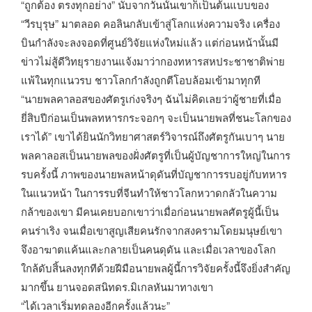
“ถูกต้อง ตรงทุกอย่าง” นับจากวันนั้นเขาก็เป็นต้นแบบของ
“วีรบุรุษ” มาตลอด คอลินกลับเข้าสู่โลกแห่งความจริง เครื่อง
บินกำลังจะลงจอดที่ศูนย์วิจัยแห่งใหม่แล้ว แต่ก่อนหน้านั้นมี
ข่าวไม่สู้ดีวิทยุรายงานแจ้งมาว่ากองทหารสหประชาชาติพ่าย
แพ้ในทุกแนวรบ ชาวโลกกำลังถูกตีโอบล้อมเข้ามาทุกที
“นายพลคาลอสของศัตรูเก่งจริงๆ ฉันไม่คิดเลยว่าผู้ชายที่เมื่อ
ยี่สิบปีก่อนเป็นพลทหารกระจอกๆ จะเป็นนายพลที่ชนะโลกของ
เราได้” เขาได้ยินนักวิทยาศาสตร์วิจารณ์ถึงศัตรูกันเบาๆ นาย
พลคาลอสเป็นนายพลของฝั่งศัตรูที่เป็นผู้บัญชาการใหญ่ในการ
รบครั้งนี้ ภาพของนายพลหน้าดุดันที่บัญชาการรบอยู่กับทหาร
ในแนวหน้า ในการรบที่จีนทำให้ชาวโลกหวาดกลัวในความ
กล้าของเขา มีคนเคยบอกเขาว่าเมื่อก่อนนายพลศัตรูผู้นี้เป็น
คนร่าเริง จนเมื่อเขาสูญเสียคนรักจากสงครามโดยมนุษย์เขา
จึงอาฆาตแค้นและกลายเป็นคนดุดัน และเมื่อเวลาของโลก
ใกล้ดับสิ้นลงทุกทีด้วยฝีมือนายพลผู้นี้การวิจัยครั้งนี้จึงยิ่งสำคัญ
มากขึ้น ยานจอดสนิทดร.มิเกลหันมาทางเขา
“ได้เวลาเริ่มทดลองอีกครั้งแล้วนะ”