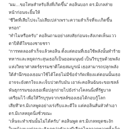
“ผม…ขอโทษสำหรับสิ่งที่เกิดขึ้น” คอลินบอก ดร.มิเกลส่าย
หน้าก่อนจะยิ้มให้
“ชีวิตที่เสียไปจะไม่เสียเปล่าเพราะความสำเร็จที่จะเกิดขึ้น
หรอก”
“ทำไมหรือครับ” คอลินถามอย่างสงสัยก่อนจะสังเกตเห็นแวว
ตาปิติดีใจของชายชรา
“การทดลองสำเร็จแล้วคอลิน ตั้งแต่ตอนที่เธอใช้พลังนั้นทำร้าย
ทหารและหยุดกระสุนเธอก็เป็นยอดมนุษย์ เป็นวีรบุรุษด้วยพลัง
แห่งวิทยาศาสตร์ธรรมชาติโดยสมบูรณ์ เธอสามารถปลุกพลัง
ใต้สำนึกของเธอมาใช้ได้โดยไม่มีข้อจำกัดเพียงแต่ตอนนั้นเธอ
อาจจะยังตกใจและเจ็บปวดกับมัน เอาล่ะคอลินฉันจะขอเซลล์
พันธุกรรมของเธอเพื่อปลูกถ่ายไปยังร่างโคลนนิ่งที่รัฐบาล
เตรียมไว้ เพื่อให้วีรบุรุษจากเซลล์ของเธอได้กอบกู้โลก
เสียที”ดร.มิเกลพูดอย่างเร่งรีบและดีใจ แต่คอลินสั่นหัวทำเอา
ดร.มิเกลหยุดนิ่งชั่วขณะ
“เห็นจะทำเช่นนั้นไม่ได้ครับ” คอลินพูด ดร.มิเกลหยุดชะงัก
ใบหน้างุนงงก่อนจะสังเกตว่าตัวเองมีเลือดไหลจากทวารทั้งเจ็ด