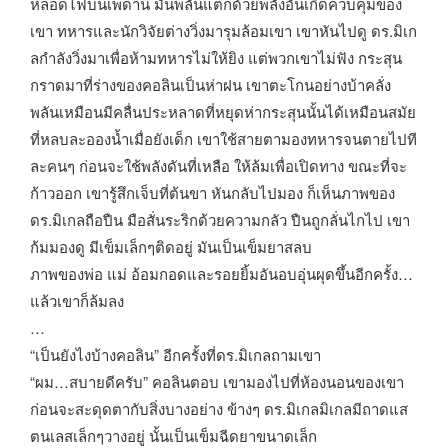
หลอดไฟบนเพดาน มันพลันแตกด้วยพลังอันเกิดควบคุมของ
เขา ทหารและนักวิจัยต่างวิ่งมารุมล้อมเขา เขาหันไปดู ดร.มิเก
ลกำลังวิ่งมาเพื่อห้ามทหารไม่ให้ยิง แต่พวกเขาไม่ฟัง กระสุน
กราดมาที่ร่างของคอลินเป็นห่าฝน เขาตะโกนอย่างบ้าคลั่ง
พลันเหมือนมีคลื่นประหลาดที่หยุดห่ากระสุนนั้นได้เหมือนสมัย
ที่หลบละอองน้ำเมื่อยังเด็ก เขาใช้สายตามองทหารจนตายไปที
ละคนๆ ก่อนจะใช้พลังดันที่เหลือ ให้ล้มเพื่อเปิดทาง ขณะที่จะ
ก้าวออก เขารู้สึกเจ็บที่ต้นขา หันกลับไปมอง ก็เห็นภาพของ
ดร.มิเกลถือปืน มือสั่นระริกด้วยความกลัว ปืนถูกลั่นไกไป เขา
ก้มมองดู มีเข็มเล็กๆติดอยู่ มันเป็นเข็มยาสลบ
ภาพของพ่อ แม่ อ้อมกอดและรอยยิ้มอันอบอุ่นผุดขึ้นอีกครั้ง…
แล้วเขาก็ล้มลง
…
“เป็นยังไงบ้างคอลิน” อีกครั้งที่ดร.มิเกลถามเขา
“ผม…สบายดีครับ” คอลินตอบ เขามองไปที่ห้องนอนของเขา
ก่อนจะสะดุดตากับสิ่งบางอย่าง ข้างๆ ดร.มิเกลมิเกลมีถาดแส
ตนเลสเล็กๆวางอยู่ นั้นเป็นเข็มฉีดยาขนาดเล็ก