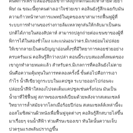
คนพิการเพราะสมองของเขากำลังถูกกัดกินและทำลายด้วยยา
พิษ! ณ ขณะนี้ทุกคนต่างเอาใจช่วยเขา คอลินยังรู้สึกเฉยกับมัน
ความก้าวหน้าทางการแพทย์ในยุคของเขาสามารถฟื้นฟูผู้ที่
ระบบการทำงานของร่างกายล้มเหลวทุกส่นให้กลับมาเป็นคน
ปกติได้ภายในสองสัปดาห์ สามารถปลูกถ่ายต่อแขนขาของผู้ที่
พิการได้ในสองชั่วโมง และแน่นอนว่าดร.มิเกลย่อมไม่ปล่อย
ให้เขากลายเป็นคนปัญญาอ่อนทั้งๆที่มีวิทยาการคอยช่วยอย่าง
ครบครันแน่ คอลินรู้สึกว่างเปล่า ตอนนี้ระบบสมองทั้งหมดของ
เขาถูกทำลายหมดแล้ว สำหรับดร.มิเกลการที่คอลินยังไม่ตาย
นั่นคือความคุ้มทุนในการทดลองครั้งนี้ ขั้นต่อไปคือการเอา
กำไร น้ำสีเขียวถูกระบบในแคปซูล ระบายออกไปก่อนจะ
ปล่อยน้ำสีฟ้าใสลองไปจดเต็มแคปซูลเช่นครั้งก่อน มันเป็น
น้ำยาที่ใช้ฟื้นฟู สภาพของเซลล์เปี่ยมด้วยพลังจากสเตมเซลล์
วิทยาการล้ำสมัยจากโลกเมื่อร้อยปีก่อน สเตมเซลล์ล์เหล่านี้จะ
ออสโมซิสผ่านผิวหนังเพื่อฟื้นฟูจุดต่างๆ คอลินรู้สึกสบายไล่ขึ้น
มาเรื่อยๆ จนน้ำสีฟ้า ท่วมศีรษะของเขา ทันใดนั้นความเจ็บ
ปวดรุนแรงพลันปรากฏขึ้น