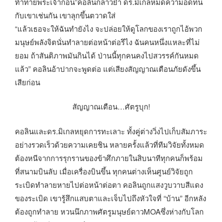
ท้าทายพระเจ้าก่อน”คอลินกล่าวย้ำ ดร.มิเกลหมดความอดทน
กับเขาเช่นกัน เขาลุกขึ้นตวาดใส่
“แล้วเธอจะให้ฉันทำยังไง จะปล่อยให้ดูโลกของเราถูกไอ้พวก
มนุษย์พลังจิตนั่นทำลายต่อหน้าต่อรึไง ฉันคนหนึ่งแหละที่ไม่
ยอม ถ้าสันติภาพมันกินได้ ป่านนี้ทุกคนคงไปสวรรค์กันหมด
แล้ว” คอลินอ้าปากจะพูดต่อ แต่เสียงสัญญาณเตือนภัยดังขึ้น
เสียก่อน
สัญญาณเตือน…ศัตรูบุก!
คอลินและดร.มิเกลหยุดการทะเลาะ ทั้งคู่ต่างวิ่งไปเก็บสัมภาระ
อย่างรวดเร็วด้วยความเคยชิน หลายครั้งแล้วที่ทีมวิจัยทั้งหมด
ต้องหนีจากการรุกรานของข้าศึกภายในสิบนาทีทุกคนก็พร้อม
ที่สนามบินลับ เมื่อเครื่องบินขึ้น ทุกคนต่างเห็นศูนย์วิจัยถูก
ระเบิดทำลายหายไปต่อหน้าต่อตา คอลินถูกแสงวูบวาบสีแดง
ของระเบิด เขารู้สึกแสบตาและเจ็บไปถึงหัวใจที่ “บ้าน” อีกหลัง
ต้องถูกทำลาย หวนนึกภาพศัตรูมนุษย์ดาวMOAซึ่งห่างกับโลก