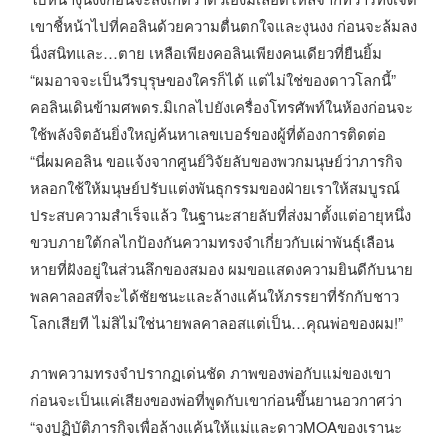
เขาชี้หน้าไปที่คอลินด้วยความตื่นตกใจและงุนงง ก่อนจะล้มลง
นิ่งสนิทและ…ตาย เหลือเพียงคอลินเพียงคนเดียวที่ยืนยิ้ม
“ผมอาจจะเป็นวีรบุรุษของใครก็ได้ แต่ไม่ใช่ของดาวโลกนี้”
คอลินเดินข้ามศพดร.มิเกลไปยังเครื่องโทรศัพท์ในห้องก่อนจะ
ใช้พลังจิตอันยิ่งใหญ่ค้นหาเลขเบอร์ของผู้ที่ต้องการติดต่อ
“นี่ผมคอลิน ขอแจ้งจากศูนย์วิจัยลับของพวกมนุษย์ว่าภารกิจ
หลอกใช้ให้มนุษย์ปรับแต่งพันธุกรรมของฝ่ายเราให้สมบูรณ์
ประสบความสำเร็จแล้ว ในฐานะสายลับที่ส่งมาตั้งแต่อายุหนึ่ง
ขวบภายใต้กลไกป้องกันความทรงจำเกี่ยวกับเผ่าพันธุ์เลือน
หายที่ฝังอยู่ในส่วนลึกของสมอง ผมขอแสดงความยินดีกับนาย
พลคาลอสที่จะได้ชัยชนะและล้างแค้นให้ภรรยาที่รักกับชาว
โลกเสียที ไม่สิไม่ใช่นายพลคาลอสแต่เป็น…คุณพ่อของผม!”
ภาพความทรงจำปรากฏเด่นชัด ภาพของพ่อกับแม่ของเขา
ก่อนจะเป็นแค่เสียงของพ่อที่พูดกับเขาก่อนขึ้นยานอวกาศว่า
“จงปฏิบัติภารกิจเพื่อล้างแค้นให้แม่และดาวMOAของเรานะ