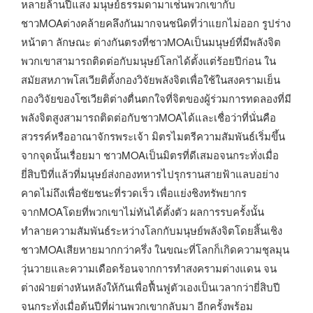
หลายล้านปีแสง มนุษย์ธรรมดามาเช่นพวกเขากับ
ชาวMOAต่างคล้ายคลึงกันมากจนชนิดที่ว่าแยกไม่ออก รูปร่าง
หน้าตา ลักษณะ ต่างกันตรงที่ชาวMOAเป็นมนุษย์ที่มีพลังจิต
พวกเขาสามารถติดต่อกับมนุษย์โลกได้ตั้งแต่ร้อยปีก่อน ใน
สมัยสหภาพโสเวียติตั้งกองวิจัยพลังจิตเพื่อใช้ในสงครามเย็น
กองวิจัยของโซเวียติต่างตื่นตกใจที่จิตของผู้ร่วมการทดลองที่มี
พลังจิตสูงสามารถติดต่อกับชาวMOAได้และเชื่อว่าที่นั่นคือ
สวรรค์หรืออาณาจักรพระเจ้า มิตรไมตรีความสัมพันธ์เริ่มขึ้น
จากจุดนั้นเรื่อยมา ชาวMOAเป็นมิตรที่ดีเสมอจนกระทั่งเมื่อ
ยี่สิบปีที่แล้วที่มนุษย์ส่งกองทหารไปรุกรานสายฟ้าแลบอย่าง
คาดไม่ถึงเพื่อชัยชนะที่รวดเร็ว เพื่อแย่งชิงทรัพยากร
จากMOAโดยที่พวกเขาไม่ทันได้ตั้งตัว ผลการรบครั้งนั้น
ทำลายความสัมพันธ์ระหว่างโลกกับมนุษย์พลังจิตโดยสิ้นเชิง
ชาวMOAเสียหายมากกว่าครึ่ง ในขณะที่โลกก็เกิดความชุลมุน
วุ่นวายและความเดือดร้อนจากการทำสงครามต่างแดน จน
ต่างฝ่ายต่างหันหลังให้กันเพื่อฟื้นฟูตัวเองเป็นเวลากว่ายี่สิบปี
จนกระทั่งเมื่อต้นปีที่ผ่านพวกเขากลับมา อีกครั้งพร้อม