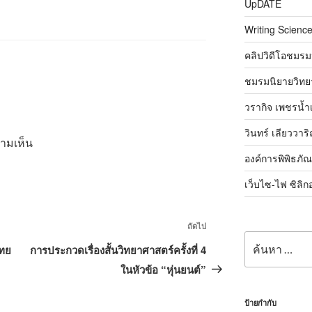
UpDATE
Writing Science
คลิปวิดีโอชมรม
ชมรมนิยายวิทยา
วรากิจ เพชรน้ำ
วินทร์ เลียววาร
วามเห็น
องค์การพิพิธภั
เว็บไซ-ไฟ ซิลิก
เรื่อง
ถัดไป
ค้นหา:
ถัด
ไทย
การประกวดเรื่องสั้นวิทยาศาสตร์ครั้งที่ 4
ไป
ในหัวข้อ “หุ่นยนต์”
ป้ายกำกับ