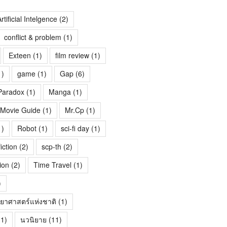
rtificial Intelgence
(2)
conflict & problem
(1)
Exteen
(1)
film review
(1)
1)
game
(1)
Gap
(6)
Paradox
(1)
Manga
(1)
Movie Guide
(1)
Mr.Cp
(1)
1)
Robot
(1)
sci-fi day
(1)
fiction
(2)
scp-th
(2)
ion
(2)
Time Travel
(1)
)
ทยาศาสตร์แห่งชาติ
(1)
1)
นวนิยาย
(11)