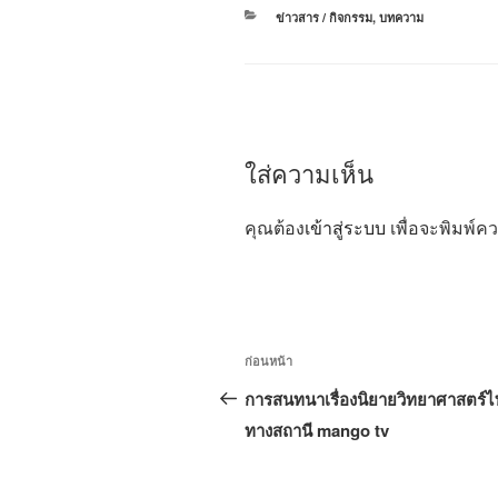
หมวด
ข่าวสาร / กิจกรรม
,
บทความ
หมู่
ใส่ความเห็น
คุณต้อง
เข้าสู่ระบบ
เพื่อจะพิมพ์ค
แนะแนว
เรื่อง
ก่อนหน้า
เรื่อง
ก่อน
การสนทนาเรื่องนิยายวิทยาศาสตร์
หน้า
ทางสถานี mango tv