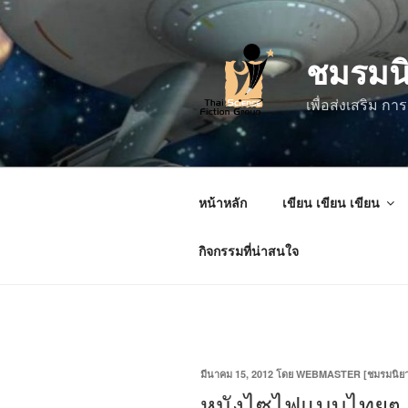
ข้าม
ไป
ชมรมน
ยัง
บทความ
เพื่อส่งเสริม 
หน้าหลัก
เขียน เขียน เขียน
กิจกรรมที่น่าสนใจ
เขียน
มีนาคม 15, 2012
โดย
WEBMASTER [ชมรมนิยาย
วัน
หนังไซไฟแบบไทยๆ
ที่