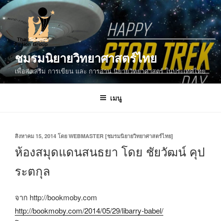
ข้าม
ไป
ยัง
บทความ
ชมรมนิยายวิทยาศาสตร์ไทย
เพื่อส่งเสริม การเขียน และ การอ่าน นิยายวิทยาศาสตร์ ในประเทศไทย
เมนู
เขียน
สิงหาคม 15, 2014
โดย
WEBMASTER [ชมรมนิยายวิทยาศาสตร์ไทย]
วัน
ห้องสมุดแดนสนธยา โดย ชัยวัฒน์ คุป
ที่
ระตกุล
จาก http://bookmoby.com
http://bookmoby.com/2014/05/29/libarry-babel/