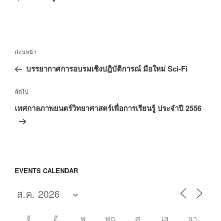
แนะแนว
เรื่อง
ก่อนหน้า
เรื่อง
ก่อน
บรรยากาศการอบรมเชิงปฎิบัติการณ์ มือใหม่ Sci-Fi
หน้า
เรื่อง
ถัดไป
ถัด
เทศกาลภาพยนตร์วิทยาศาสตร์เพื่อการเรียนรู้ ประจำปี 2556
ไป
EVENTS CALENDAR
จั
อั
พุ
พฤ
ศุ
เส
อา