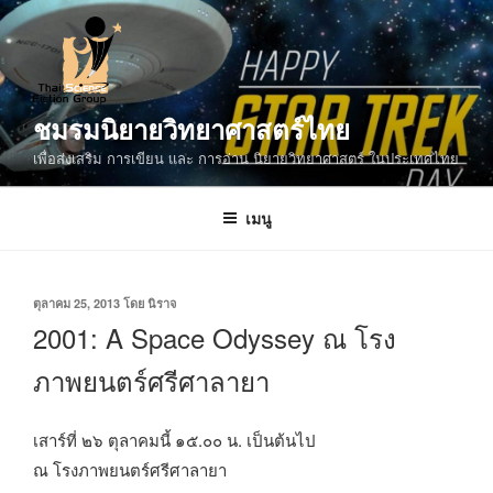
ข้าม
ไป
ยัง
บทความ
ชมรมนิยายวิทยาศาสตร์ไทย
เพื่อส่งเสริม การเขียน และ การอ่าน นิยายวิทยาศาสตร์ ในประเทศไทย
เมนู
เขียน
ตุลาคม 25, 2013
โดย
นิราจ
วัน
2001: A Space Odyssey ณ โรง
ที่
ภาพยนตร์ศรีศาลายา
เสาร์ที่ ๒๖ ตุลาคมนี้ ๑๕.๐๐ น. เป็นต้นไป
ณ โรงภาพยนตร์ศรีศาลายา