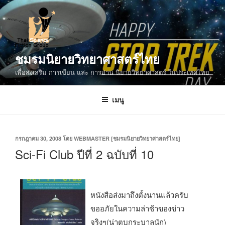
ข้าม
ไป
ยัง
บทความ
ชมรมนิยายวิทยาศาสตร์ไทย
เพื่อส่งเสริม การเขียน และ การอ่าน นิยายวิทยาศาสตร์ ในประเทศไทย
เมนู
เขียน
กรกฎาคม 30, 2008
โดย
WEBMASTER [ชมรมนิยายวิทยาศาสตร์ไทย]
วัน
Sci-Fi Club ปีที่ 2 ฉบับที่ 10
ที่
หนังสือส่งมาถึงตั้งนานแล้วครับ
ขออภัยในความล่าช้าของข่าว
จริงๆ(น่าตบกระบาลนัก)