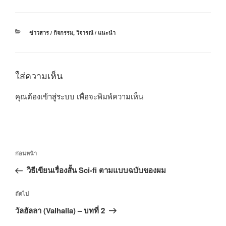
หมวด
ข่าวสาร / กิจกรรม
,
วิจารณ์ / แนะนำ
หมู่
ใส่ความเห็น
คุณต้อง
เข้าสู่ระบบ
เพื่อจะพิมพ์ความเห็น
แนะแนว
เรื่อง
ก่อนหน้า
เรื่อง
ก่อน
วิธีเขียนเรื่องสั้น Sci-fi ตามแบบฉบับของผม
หน้า
เรื่อง
ถัดไป
ถัด
วัลฮัลลา (Valhalla) – บทที่ 2
ไป