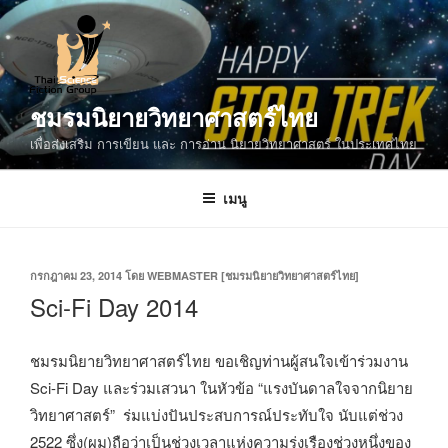
ข้าม
ไป
ยัง
บทความ
ชมรมนิยายวิทยาศาสตร์ไทย
เพื่อส่งเสริม การเขียน และ การอ่าน นิยายวิทยาศาสตร์ ในประเทศไทย
เมนู
เขียน
กรกฎาคม 23, 2014
โดย
WEBMASTER [ชมรมนิยายวิทยาศาสตร์ไทย]
วัน
Sci-Fi Day 2014
ที่
ชมรมนิยายวิทยาศาสตร์ไทย ขอเชิญท่านผู้สนใจเข้าร่วมงาน
Sci-Fi Day และร่วมเสวนา ในหัวข้อ “แรงบันดาลใจจากนิยาย
วิทยาศาสตร์” ร่มแบ่งปันประสบการณ์ประทับใจ นับแต่ช่วง
2522 ซึ่ง(ผม)ถือว่าเป็นช่วงเวลาแห่งความรุ่งเรืองช่วงหนึ่งของ