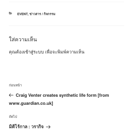
หมวด
EVENT
,
ข่าวสาร / กิจกรรม
หมู่
ใส่ความเห็น
คุณต้อง
เข้าสู่ระบบ
เพื่อจะพิมพ์ความเห็น
แนะแนว
เรื่อง
ก่อนหน้า
เรื่อง
ก่อน
Craig Venter creates synthetic life form [from
หน้า
www.guardian.co.uk]
เรื่อง
ถัดไป
ถัด
มิติไร้กาล : วรากิจ