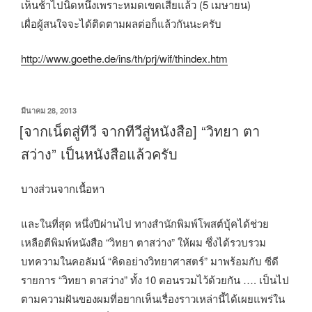
เห็นช้าไปนิดหนึ่งเพราะหมดเขตเสียแล้ว (5 เมษายน)
เผื่อผู้สนใจจะได้ติดตามผลต่อก็แล้วกันนะครับ
http://www.goethe.de/ins/th/prj/wif/thindex.htm
เขียน
มีนาคม 28, 2013
วัน
[จากเน็ตสู่ทีวี จากทีวีสู่หนังสือ] “วิทยา ตา
ที่
สว่าง” เป็นหนังสือแล้วครับ
บางส่วนจากเนื้อหา
และในที่สุด หนึ่งปีผ่านไป ทางสำนักพิมพ์โพสต์บุ้คได้ช่วย
เหลือตีพิมพ์หนังสือ “วิทยา ตาสว่าง” ให้ผม ซึ่งได้รวบรวม
บทความในคอลัมน์ “คิดอย่างวิทยาศาสตร์” มาพร้อมกับ ซีดี
รายการ “วิทยา ตาสว่าง” ทั้ง 10 ตอนรวมไว้ด้วยกัน …. เป็นไป
ตามความฝันของผมที่อยากเห็นเรื่องราวเหล่านี้ได้เผยแพร่ใน