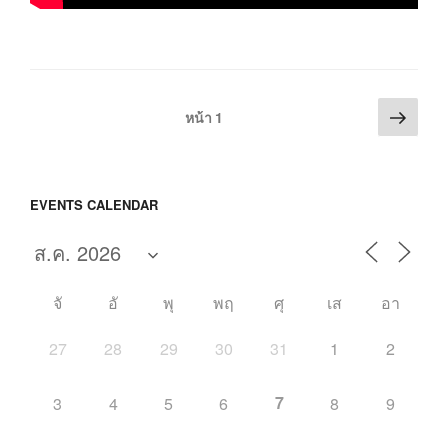
หน้า
Posts
หน้า
1
ต่อ
pagination
ไป
EVENTS CALENDAR
จั
อั
พุ
พฤ
ศุ
เส
อา
27
28
29
30
31
1
2
7
3
4
5
6
8
9