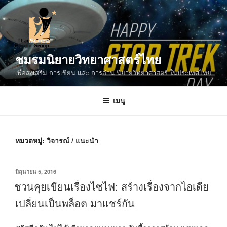
ข้าม
ไป
ยัง
บทความ
ชมรมนิยายวิทยาศาสตร์ไทย
เพื่อส่งเสริม การเขียน และ การอ่าน นิยายวิทยาศาสตร์ ในประเทศไทย
เมนู
หมวดหมู่:
วิจารณ์ / แนะนำ
เขียน
มิถุนายน 5, 2016
วัน
ชวนคุยเขียนเรื่องไซไฟ: สร้างเรื่องจากไอเดีย
ที่
เปลี่ยนเป็นพล็อต มาแชร์กัน