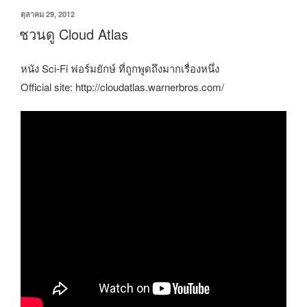
เขียน
ตุลาคม 29, 2012
วัน
ชวนดู Cloud Atlas
ที่
หนัง Sci-Fi ฟอร์มยักษ์ ที่ถูกพูดถึงมากเรื่องหนึ่ง
Official site: http://cloudatlas.warnerbros.com/