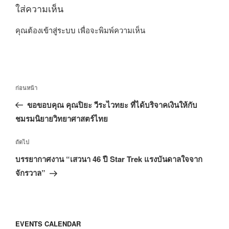
ใส่ความเห็น
คุณต้อง
เข้าสู่ระบบ
เพื่อจะพิมพ์ความเห็น
แนะแนว
เรื่อง
ก่อนหน้า
เรื่อง
ก่อน
ขอขอบคุณ คุณปิยะ วีระไวทยะ ที่ได้บริจาคเงินให้กับ
หน้า
ชมรมนิยายวิทยาศาสตร์ไทย
เรื่อง
ถัดไป
ถัด
บรรยากาศงาน “เสวนา 46 ปี Star Trek แรงบันดาลใจจาก
ไป
จักรวาล”
EVENTS CALENDAR