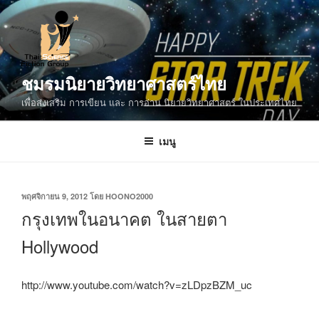
ข้าม
ไป
ยัง
บทความ
ชมรมนิยายวิทยาศาสตร์ไทย
เพื่อส่งเสริม การเขียน และ การอ่าน นิยายวิทยาศาสตร์ ในประเทศไทย
เมนู
เขียน
พฤศจิกายน 9, 2012
โดย
HOONO2000
วัน
กรุงเทพในอนาคต ในสายตา
ที่
Hollywood
http://www.youtube.com/watch?v=zLDpzBZM_uc