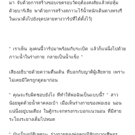
มา จับด้วยการสร้างขอบเขตรอบวัตถุต้องสงสัยแล้วห่อหุ้ม
ด้วยบาร์เลีย พาด้วยการสร้างสภาวะไร้น้ำหนักเดินทางทรงรี
ในแนวดิ่งไปยังจุดปลายทางวาร์ปที่ได้ตั้งไว้)
“ เราเห็น ลุงคนนี้วาร์ปมาพร้อมกับระเบิด แล้วก็แน่นิ่งไปด้วย
ภาวะน้ำในร่างกาย กลายเป็นน้ำแข็ง “
เสียงอธิบายด้วยความตื่นเต้น ที่บอกกับญาติผู้เสียหาย เพราะ
ไม่เคยมีใครถูกดูดมาก่อน
“ คุณจะรับผิดชอบยังไง ที่ทำให้พ่อฉันเป็นแบบนี้? “ สาว
น้อยพูดด้วยน้ำตาคลอเบ้า เมื่อเห็นร่างกายของพ่อเธอ นอน
แน่นิ่งอยู่บนเตียง ในตู้กระจกทรงกระบอกแนวนอน ที่มีสาย
ระโยงระยางเต็มไปหมด
“ มันเป็นอุบัติเหตุนะ ร่างกายของพ่อคุณมีสัญญาณชีพจร