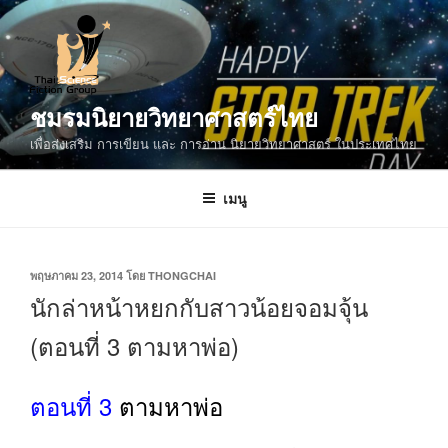
ข้าม
ไป
ยัง
บทความ
ชมรมนิยายวิทยาศาสตร์ไทย
เพื่อส่งเสริม การเขียน และ การอ่าน นิยายวิทยาศาสตร์ ในประเทศไทย
เมนู
เขียน
พฤษภาคม 23, 2014
โดย
THONGCHAI
วัน
นักล่าหน้าหยกกับสาวน้อยจอมจุ้น
ที่
(ตอนที่ 3 ตามหาพ่อ)
ตอนที่ 3
ตามหาพ่อ