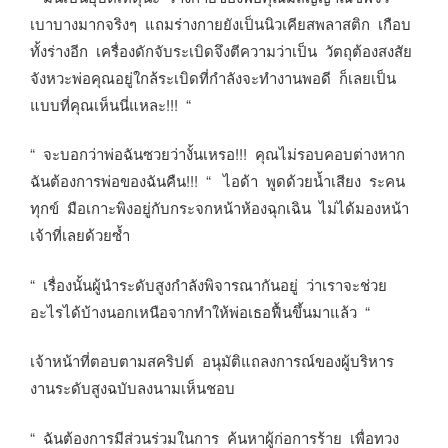
เบาบางมากจริงๆ แถมร่างกายยังเป็นนิวเคียสพลาสติก เกือบ
ทั้งร่างอีก เครื่องดักจับระเบิดจึงตีความว่าเป็น วัตถุต้องสงสัย
จังหวะพ่อคุณอยู่ใกล้ระเบิดที่กำลังจะทำงานพอดี ก็เลยเป็น
แบบที่คุณเห็นนี่แหละ!!! “
“ จะบอกว่าพ่อฉันซวยว่างั้นเหรอ!!! คุณไม่รอบคอบต่างหาก
ฉันต้องการพ่อของฉันคืน!!! “ ไอด้า พูดด้วยน้ำเสียง ระคน
ทุกข์ มือเกาะพิงอยู่กับกระจกหน้าห้องฉุกเฉิน ไม่ได้มองหน้า
เจ้าที่เลยด้วยซ้ำ
“ เรื่องนั้นผู้นำระดับสูงกำลังพิจารณากันอยู่ ว่าเราจะช่วย
อะไรได้บ้างนอกเหนือจากทำให้พ่อเธอฟื้นขึ้นมาแล้ว “
เจ้าหน้าที่ตอบตามสคริปต์ อนุมัติแถลงการณ์ของผู้บริหาร
งานระดับสูงฉบับลงนามเห็นชอบ
“ ฉันต้องการมีส่วนร่วมในการ ค้นหาผู้ก่อการร้าย เพื่อทวง