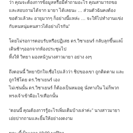
ว่า คุณจะต้องการข้อมูลหรือมีคำถามอะไร คุณสามารถขอ
และสอบถามได้จาก มายา ได้เลยนะ … ส่วนตัวฉันคงต้อง
ขอตัวแล้วละ อายุมากๆ ก็อย่างนี้แหล่ะ … จะให้ไปทำงานแข่ง
กับคนหนุ่มคนสาวได้อย่างไรกัน”
โดยไม่รอการตอบรับหรือปฏิเสธ ดร.วิชาเยนร์ กลับลุกขึ้นและ็
เดินช้าๆออกจากห้องประชุมไป
ทิ้งให้ วิทยา มองหน้าูนางสาวมายา อย่าง งงๆ
ถึงตอนนี้ วิทยาปักใจเชื่อไปแล้วว่า ชิปของเขา ถูกติดตาม และ
ถูกใช้โดย ดร.วิชาเยนร์ เอง
ไม่เช่นนั้น ดร.วิชาเยนร์ ก็ต้องเป็นหมอดู นั่งทางใน ไม่ก็พวก
ทรงเจ้าเข้าผีอะไรเทือกนั้น
“ตอนนี้ คุณต้องการรู้อะไรเพิ่มเติมบ้างเล่าค่ะ” นางสาวมายา
เอ่ยปากถามและยิ้มให้อย่างงดงาม
ขณะนี้เป็นเวลา 18:00 นาฬิกา