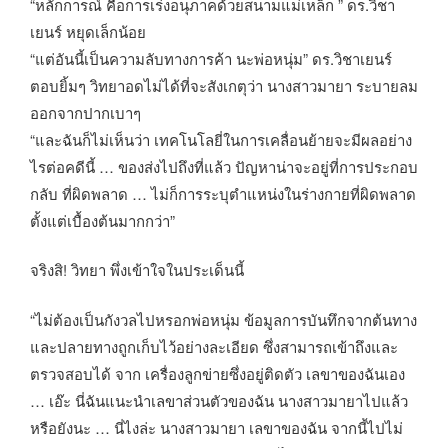
“หลักการณ์ คือการเร่งอนุภาคด้วยสนามแม่เหล็ก ” ดร.วิชา
เยนร์ หยุดเล็กน้อย
“แต่อันนี้เป็นความลับทางการค้า นะพ่อหนุ่ม” ดร.วิชาเยนร์
ตอบยิ้มๆ วิทยาอดไม่ได้ที่จะสังเกตุว่า นางสาวมายา ระบายลม
ออกจากปากเบาๆ
“และฉันก็ไม่เห็นว่า เทคโนโลยี่ในการเคลื่อนย้ายจะมีผลอย่าง
ไรต่อคดีนี้ … ของส่งไปถึงที่แล้ว ปัญหาน่าจะอยู่ที่การประกอบ
กลับ ที่ผิดพลาด … ไม่ก็การระบุตำแหน่งในร่างกายที่ผิดพลาด
ตั้งแต่เบื้องต้นมากกว่า”
จริงสิ! วิทยา พึ่งเข้าใจในประเด็นนี้
“ไม่ต้องเป็นกังวลไปหรอกพ่อหนุ่ม ข้อมูลการบันทึกจากต้นทาง
และปลายทางถูกเก็บไว้อย่างละเอียด ซึ่งสามารถเข้าถึงและ
ตรวจสอบได้ จาก เครื่องลูกข่ายซึ่งอยู่ติดตัว เลขาของฉันเอง
… เอ๊ะ นี่ฉันแนะนำเลขาส่วนตัวของฉัน นางสาวมายาไปแล้ว
หรือยังนะ … นี่ไงล่ะ นางสาวมายา เลขาของฉัน จากนี้ไปไม่