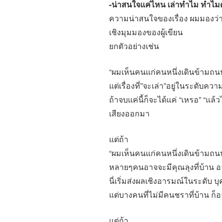
-น่าสนใจแค่ไหน เล่าทำไม ทำไมต
ความน่าสนใจของเรื่อง ผมมองว
เชิงมุมมองของผู้เขียน
ยกตัวอย่างเช่น
“ผมเห็นคนแก่คนหนึ่งเดินข้ามถนน” 
แต่เรื่องที่”จะเล่า”อยู่ในระดับคว
ถ้าจบแค่นี้ก็จะได้แค่ “เหรอ” “แล้ว
เสียงออกมา
แต่ถ้า
“ผมเห็นคนแก่คนหนึ่งเดินข้ามถนน…
หลายๆคนอาจจะมีคุณลุงที่บ้าน อ
นี่เริ่มส่งผลเชิงอารมณ์ในระดับ บ
แต่บางคนที่ไม่มีคนชราที่บ้าน ก็อ
แต่ถ้า