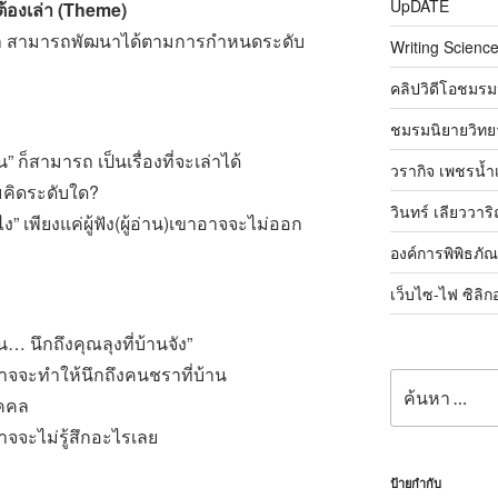
UpDATE
้องเล่า (Theme)
่า สามารถพัฒนาได้ตามการกำหนดระดับ
Writing Science
คลิปวิดีโอชมรม
ชมรมนิยายวิทยา
ก็สามารถ เป็นเรื่องที่จะเล่าได้
วรากิจ เพชรน้ำ
ามคิดระดับใด?
วินทร์ เลียววาร
ไง” เพียงแค่ผู้ฟัง(ผู้อ่าน)เขาอาจจะไม่ออก
องค์การพิพิธภั
เว็บไซ-ไฟ ซิลิก
 นึกถึงคุณลุงที่บ้านจัง”
าจจะทำให้นึกถึงคนชราที่บ้าน
ค้นหา:
ุคคล
าจจะไม่รู้สึกอะไรเลย
ป้ายกำกับ