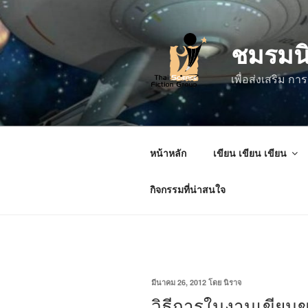
ข้าม
ไป
ชมรมน
ยัง
บทความ
เพื่อส่งเสริม 
หน้าหลัก
เขียน เขียน เขียน
กิจกรรมที่น่าสนใจ
เขียน
มีนาคม 26, 2012
โดย
นิราจ
วัน
วิธีการในงานเขียน
ที่