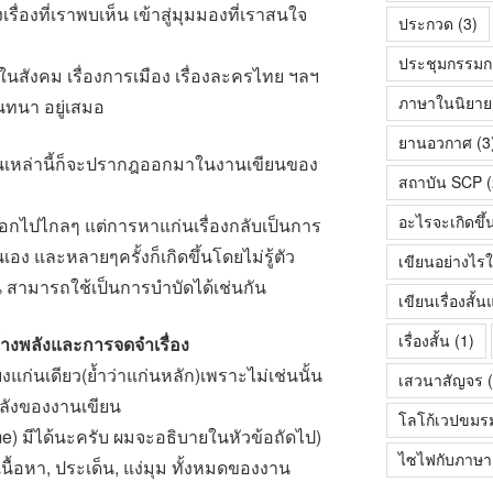
ื่องที่เราพบเห็น เข้าสู่มุมมองที่เราสนใจ
ประกวด
(3)
ประชุมกรรมก
ในสังคม เรื่องการเมือง เรื่องละครไทย ฯลฯ
ภาษาในนิยายเร
นทนา อยู่เสมอ
ยานอวกาศ
(3
เด็นเหล่านี้ก็จะปรากฎออกมาในงานเขียนของ
สถาบัน SCP
(
อะไรจะเกิดขึ้
กไปไกลๆ แต่การหาแก่นเรื่องกลับเป็นการ
 และหลายๆครั้งก็เกิดขึ้นโดยไม่รู้ตัว
เขียนอย่างไรใ
น สามารถใช้เป็นการบำบัดได้เช่นกัน
เขียนเรื่องสั
เรื่องสั้น
(1)
สร้างพลังและการจดจำเรื่อง
ยงแก่นเดียว(ย้ำว่าแก่นหลัก)เพราะไม่เช่นนั้น
เสวนาสัญจร
(
ังของงานเขียน
โลโก้เวปขมร
me) มีได้นะครับ ผมจะอธิบายในหัวข้อถัดไป)
ไซไฟกับภาษา
้อหา, ประเด็น, แง่มุม ทั้งหมดของงาน