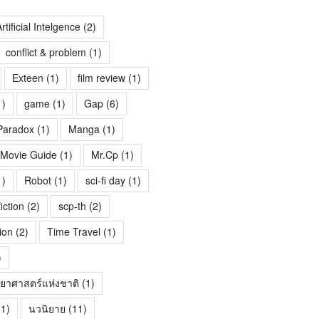
rtificial Intelgence
(2)
conflict & problem
(1)
Exteen
(1)
film review
(1)
1)
game
(1)
Gap
(6)
Paradox
(1)
Manga
(1)
Movie Guide
(1)
Mr.Cp
(1)
1)
Robot
(1)
sci-fi day
(1)
fiction
(2)
scp-th
(2)
ion
(2)
Time Travel
(1)
)
ทยาศาสตร์แห่งชาติ
(1)
1)
นวนิยาย
(11)