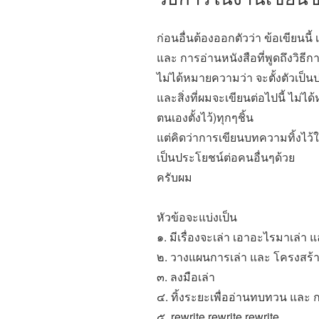
ก่อนอื่นต้องออกตัวว่า ข้อเขียนนี้
และ การอ่านหนังสือที่พูดถึงวิธี
ไม่ได้หมายความว่า จะตั้งตัวเป็
และสิ่งที่ผมจะเขียนต่อไปนี้ ไม่
ตนเองตั้งไว้)ทุกๆชิ้น
แต่คิดว่าการเขียนบทความทิ้งไว้
เป็นประโยชน์ต่อคนอื่นๆด้วย
ครับผม
หัวข้อจะแบ่งเป็น
๑. มีเรื่องจะเล่า เอาอะไรมาเล่า 
๒. วางแผนการเล่า และ โครงสร้าง
๓. ลงมือเล่า
๔. ทิ้งระยะเพื่ออ่านทบทวน แล
๕. rewrite rewrite rewrite