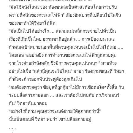
“มันใช้ผนังโลหะของ ห้องขนส่งเป็นตัวสะท้อนโดยการปรับ
ความถี่คลื่นของกระแสไฟฟ้า” เสียงฮัมเบาๆที่เปลี่ยนไปในฝัน
ของเขาทำให้วิทยาได้คิด
“มันเป็นไปได้อย่างไร … สนามแม่เหล็กกระจายไปทั่วเป็น
เรื่องที่เกิดขึ้นโดย ธรรมชาติอยู่แล้ว … การเบี่ยงเบน และ
กำหนดเป้าหมายนอกพื้นที่ควบคุมแทบจะเป็นไปไม่ได้เลย ….
โดยเฉพาะอย่างยิ่ง การทำงานของกระแสไฟฟ้าถูกควบคุม
จากโรงจ่ายกำลังหลัก ซึ่งมีการควบคุมแน่นหนา ” มายท้วง
อย่างไม่เชื่อ “แล้วนี่คุณจะไปไหน” มายา ร้องถามขณะที่ วิทยา
กำลังจะก้าวออกพ้นประตูห้องฉุกเฉินไป
“ผมต้องตรวจดูว่า ข้อมูลที่ถูกกู้มาไม่มีการเชื่อต่อใดๆทั้งสิ้น กับ
ระบบสื่อสารภายนอก … และเราต้องไปพบกับ ดร.วิชาเยนร์
กัน” วิทยาหันมาตอบ
“อย่างไรก็ตาม คุณควรจะแต่งกายให้สุภาพกว่านี้”
นั่นเป็นตอนที่ วิทยา พบว่า เขาเปลือยกายอยู่
…..