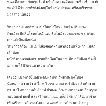
ขณะที่สายตาค่อยๆปรับตัวเข้ากับความมืดอย่างเชื่องช้า เขาก็
จดจำได้ว่า เขากำลังนั่งอยู่ในห้องนำส่งของเครื่องปริวรรต
มวลสาร นั่นเอง
วิทยา กระแทกกำปั้น เข้าใส่ผนังโลหะเย็นชืด เต็มแรง
ถึงแม้จะมีกลิ่นโลหะไหม้ แต่กลับไม่มีร่องรอยของความร้อน
เลยแม้เพียงน้อยนิด
วิทยากรีดร้อง แต่ไม่มีเสียงลอดผ่านลำคออันแห้งผาก แม้สัก
เล็กน้อย
ผนังสีขาวนวลส่งประกายเล็กน้อยในความมืด กลับยิ่งดู ซีดเผืิ
อก และไร้ชีวิตจนน่าหวาดหวั่น
เสียงฮัมเบาๆดังขึ้นอย่างฉับผลันจนวิทยาสะดุ้งโหย่ง
นั่นหมายความว่า เครื่องปริวรรตมวลสารกำลังจะเริ่มทำงาน
กระแสไฟหลายหมื่นโวลท์ กำลังจะวิ่งผ่านขดลวดนับล้านๆขด
รอบห้องนำส่งนี้ และสร้างสนามแม่เหล็กไฟฟ้ากำลังมหาศาล
เพื่อสร้างการสั่นของโมเลกุล และทำการกำหนดค่าระบุ