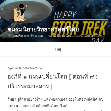
ข้าม
ไป
ยัง
บทความ
ชมรมนิยายวิทยาศาสตร์ไทย
เพื่อส่งเสริม การเขียน และ การอ่าน นิยายวิทยาศาสตร์ ในประเทศไทย
เมนู
เขียน
มิถุนายน 18, 2008
โดย
นิราจ
วัน
องก์ที่ ๑ แผนเปลี่ยนโลก [ ตอนที่ ๙ :
ที่
ปริวรรตมวลสาร ]
วิทยา รู้สึกตัวอย่างช้าๆ และพบตัวเอง นั่งอยู่ในห้องที่มืดมิด คับ
แคบ และอบอวลไปด้วยกลิ่นโลหะไหม้