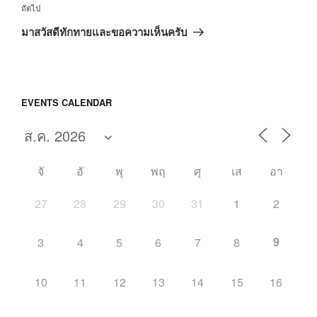
เรื่อง
ถัดไป
ถัด
มาสวัสดีทักทายและขอความเห็นครับ
ไป
EVENTS CALENDAR
จั
อั
พุ
พฤ
ศุ
เส
อา
27
28
29
30
31
1
2
9
3
4
5
6
7
8
10
11
12
13
14
15
16