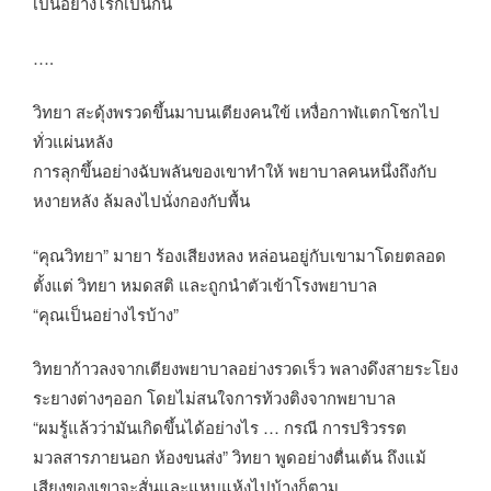
เป็นอย่างไรก็เป็นกัน
….
วิทยา สะดุ้งพรวดขึ้นมาบนเตียงคนใข้ เหงื่อกาฬแตกโชกไป
ทั่วแผ่นหลัง
การลุกขึ้นอย่างฉับพลันของเขาทำให้ พยาบาลคนหนึ่งถึงกับ
หงายหลัง ล้มลงไปนั่งกองกับพื้น
“คุณวิทยา” มายา ร้องเสียงหลง หล่อนอยู่กับเขามาโดยตลอด
ตั้งแต่ วิทยา หมดสติ และถูกนำตัวเข้าโรงพยาบาล
“คุณเป็นอย่างไรบ้าง”
วิทยาก้าวลงจากเตียงพยาบาลอย่างรวดเร็ว พลางดึงสายระโยง
ระยางต่างๆออก โดยไม่สนใจการท้วงติงจากพยาบาล
“ผมรู้แล้วว่ามันเกิดขึ้นได้อย่างไร … กรณี การปริวรรต
มวลสารภายนอก ห้องขนส่ง” วิทยา พูดอย่างตื่นเต้น ถึงแม้
เสียงของเขาจะสั่นและแหบแห้งไปบ้างก็ตาม