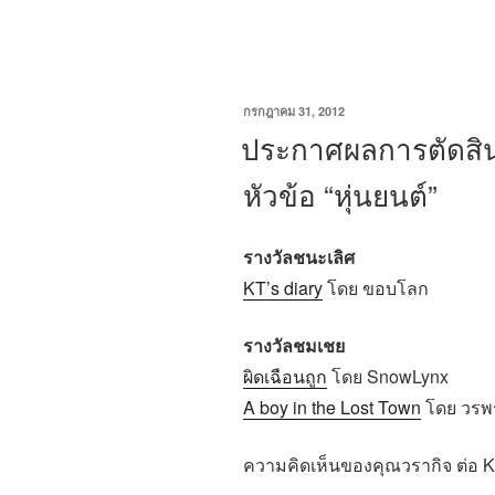
ประกวด
เรื่อง
สั้น
แนว
เขียน
กรกฎาคม 31, 2012
วัน
ประกาศผลการตัดสิน
วิทยาศาสตร์
ที่
ประจำ
หัวข้อ “หุ่นยนต์”
ปี
2569”
รางวัลชนะเลิศ
KT’s diary
โดย ขอบโลก
รางวัลชมเชย
ผิดเฉือนถูก
โดย SnowLynx
A boy in the Lost Town
โดย วรพร
ความคิดเห็นของคุณวรากิจ ต่อ K