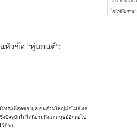
ไซไฟกับภาษา
นหัวข้อ “หุ่นยนต์”:
มโทรมที่สุดของยุค คนส่วนใหญ่มักไม่ลังเล
ึ่งปัจจุบันไม่ได้นิยามถึงแค่มนุษย์อีกต่อไป
ว้ด้วย