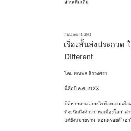
“เรื่อง
อ่านเพิ่มเติม
สั้น
ส่ง
ประกวด
ใน
เขียน
กรกฎาคม 15, 2012
วัน
เรื่องสั้นส่งประกวด ใ
หัวข้อ
ที่
“หุ่น
Different
ยนต์”:
KT’s
โดย พณพล ธีรวงศธร
diary”
นี่คือปี ค.ศ. 21XX
ปีที่หากถามว่าอะไรคือความเสื่อ
ที่จะนึกถึงคำว่า ‘พลเมืองโลก’ คำซ
แต่ยังหมายรวม ‘แอนดรอยส์’ เอาไ