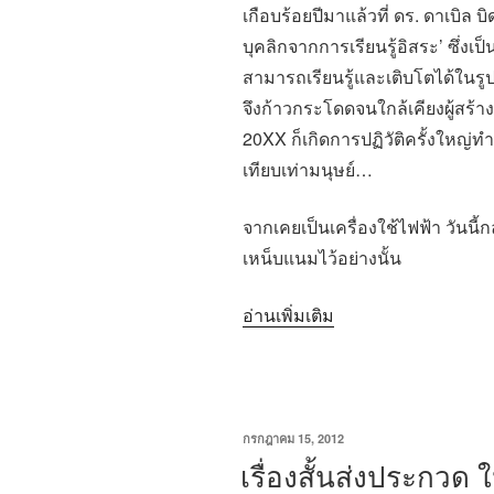
เกือบร้อยปีมาแล้วที่ ดร. ดาเบิ
บุคลิกจากการเรียนรู้อิสระ’ ซึ่งเป็
สามารถเรียนรู้และเติบโตได้ในรู
จึงก้าวกระโดดจนใกล้เคียงผู้สร้างท
20XX ก็เกิดการปฏิวัติครั้งใหญ่
เทียบเท่ามนุษย์…
จากเคยเป็นเครื่องใช้ไฟฟ้า วันนี
เหน็บแนมไว้อย่างนั้น
“เรื่อง
อ่านเพิ่มเติม
สั้น
ส่ง
ประกวด
ใน
เขียน
กรกฎาคม 15, 2012
วัน
เรื่องสั้นส่งประกวด ใ
หัวข้อ
ที่