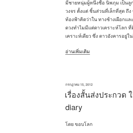
มีชายหนุ่มผู้หนึ่งชื่อ นิพภุม 
วงจร ตั้งแต่ ชิ้นส่วนที่เล็กที่ส
ท้องฟ้าคิดว่าใน ทางช้างเผือกและกา
ดวงทำไมมีแต่ดาวเคราะห์โลก ที่ม
เคราะห์เดียว ซึ่ง ดาวอังคารอยู่ใ
“เรื่อง
อ่านเพิ่มเติม
สั้น
ส่ง
ประกวด
ใน
เขียน
กรกฎาคม 15, 2012
วัน
เรื่องสั้นส่งประกวด ใ
หัวข้อ
ที่
“หุ่น
diary
ยนต์”:
หุน
โดย ขอบโลก
ยนต์