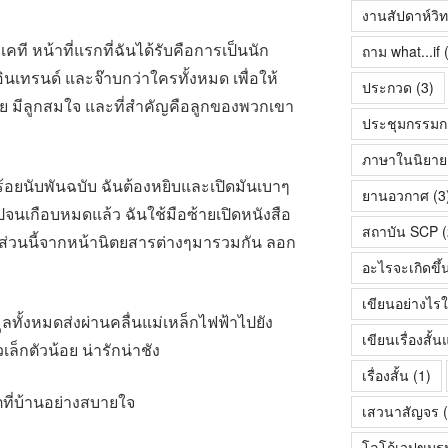
งานสัปดาห์วิ
่อเคที หน้าที่แรกที่ฉันได้รับคือการเป็นนัก
ถาม what...if
(
ินเทรนด์ และจ๊าบกว่าใครทั้งหมด เพื่อให้
ประกวด
(3)
ลาย มีลูกสมใจ และที่สำคัญคือลูกของพวกเขา
ประชุมกรรมก
ภาษาในนิยายเร
้อยนับพันฉบับ ฉันต้องหยิบและเปิดมันเบาๆ
ยานอวกาศ
(3
ปจนเกือบหมดแล้ว ฉันใช้มือซ้ายเปิดหนังสือ
สถาบัน SCP
(
นส่วนนี้จากหน้านิตยสารต่างๆมารวมกัน ลอก
อะไรจะเกิดขึ้
เขียนอย่างไรใ
มูลทั้งหมดส่งผ่านคลื่นแม่เหล็กไฟฟ้าไปยัง
เขียนเรื่องสั
เล็กตัวน้อย น่ารักน่าชัง
เรื่องสั้น
(1)
บตที่บ้านอย่างสบายใจ
เสวนาสัญจร
(
โลโก้เวปขมร