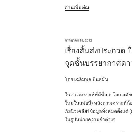
“ประกาศ
อ่านเพิ่มเติม
ผล
การ
ตัดสิน
การ
เขียน
กรกฎาคม 15, 2012
วัน
เรื่องสั้นส่งประกวด ใ
ประกวด
ที่
เรื่อง
จุดชั้นบรรยากาศดา
สั้น
ใน
โดย เฉลิมพล บินสมัน
หัวข้อ
“หุ่น
ในดาวเคราะห์ที่มีชื่อว่าโลก สมั
ยนต์””
ใหม่ในสมัยนี้) หลังดาวเคราะห์น้
ภัยนิวเคลียร์ข้อมูลทั้งหมดตั้งแต่
ในรูปหน่วยความจำต่างๆ