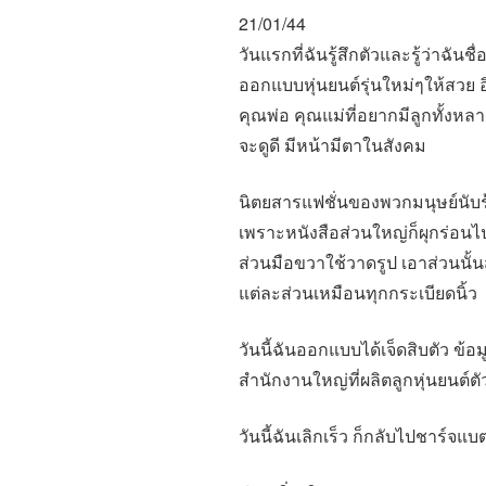
จุด
21/01/44
ชั้น
วันแรกที่ฉันรู้สึกตัวและรู้ว่าฉันชื
บรรยากาศ
ออกแบบหุ่นยนต์รุ่นใหม่ๆให้สวย อ
ดาว
คุณพ่อ คุณแม่ที่อยากมีลูกทั้งห
เคราะห์”
จะดูดี มีหน้ามีตาในสังคม
นิตยสารแฟชั่นของพวกมนุษย์นับร
เพราะหนังสือส่วนใหญ่ก็ผุกร่อนไ
ส่วนมือขวาใช้วาดรูป เอาส่วนนั้
แต่ละส่วนเหมือนทุกกระเบียดนิ้ว
วันนี้ฉันออกแบบได้เจ็ดสิบตัว ข้อ
สำนักงานใหญ่ที่ผลิตลูกหุ่นยนต์ตัว
วันนี้ฉันเลิกเร็ว ก็กลับไปชาร์จแ