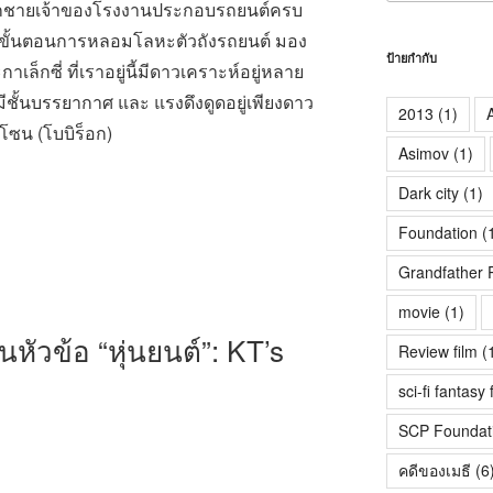
เป็นลูกชายเจ้าของโรงงานประกอบรถยนต์ครบ
ุด ถึง ขั้นตอนการหลอมโลหะตัวถังรถยนต์ มอง
ป้ายกำกับ
เล็กซี่ ที่เราอยู่นี้มีดาวเคราะห์อยู่หลาย
ีชั้นบรรยากาศ และ แรงดึงดูดอยู่เพียงดาว
2013
(1)
A
นโซน (โบบิร็อก)
Asimov
(1)
Dark city
(1)
Foundation
(
Grandfather 
movie
(1)
นหัวข้อ “หุ่นยนต์”: KT’s
Review film
(
sci-fi fantasy 
SCP Foundat
คดีของเมธี
(6