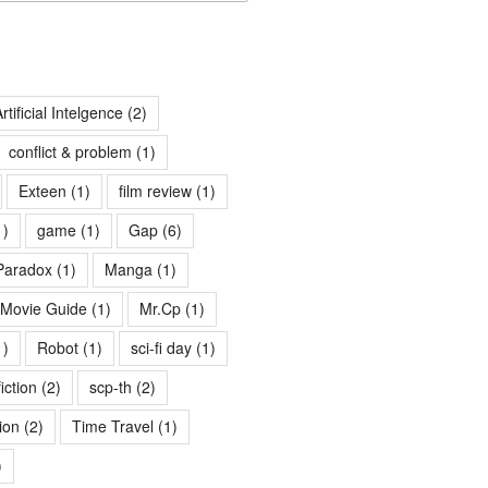
rtificial Intelgence
(2)
conflict & problem
(1)
Exteen
(1)
film review
(1)
1)
game
(1)
Gap
(6)
Paradox
(1)
Manga
(1)
Movie Guide
(1)
Mr.Cp
(1)
1)
Robot
(1)
sci-fi day
(1)
fiction
(2)
scp-th
(2)
ion
(2)
Time Travel
(1)
)