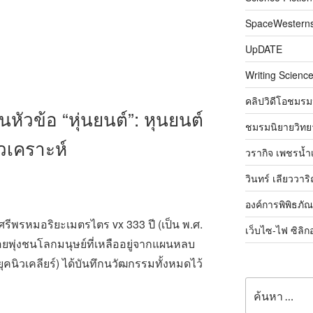
SpaceWestern
UpDATE
Writing Science
คลิปวิดีโอชมรม
นหัวข้อ “หุ่นยนต์”: หุนยนต์
ชมรมนิยายวิทยา
วเคราะห์
วรากิจ เพชรน้ำ
วินทร์ เลียววาร
องค์การพิพิธภั
ยศรีพรหมอริยะเมตรไตร vx 333 ปี (เป็น พ.ศ.
เว็บไซ-ไฟ ซิลิก
อยพุ่งชนโลกมนุษย์ที่เหลืออยู่จากแผนหลบ
 (ยุคนิวเคลียร์) ได้บันทึกนวัฒกรรมทั้งหมดไว้
ค้นหา: