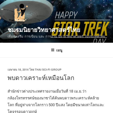
ข้าม
ไป
ยัง
บทความ
ชมรมนิยายวิทยาศาสตร์ไทย
เพื่อส่งเสริม การเขียน และ การอ่าน นิยายวิทยาศาสตร์ ในประเทศไทย
เมนู
เขียน
เมษายน 18, 2014
โดย
THAI SCI-FI GROUP
วัน
พบดาวเคราะห์เหมือนโลก
ที่
สำนักข่าวต่างประเทศรายงานเมื่อวันที่ 18 เม.ย.ว่า
กล้องโทรทรรศน์ของนาซาได้ค้นพบดาวพระเคราะห์คล้าย
โลก ที่อยู่ห่างจากโลกราว 500 ปีแสง โดยมีขนาดเท่าโลกและ
โคจรรอบดาวฤกษ์