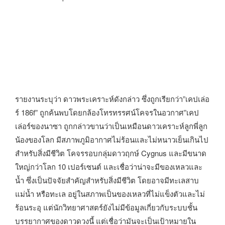
รายงานระบุว่า ดาวพระเคราะห์ดังกล่าว ซึ่งถูกเรียกว่า”เคปเล่อ
ร์ 186f” ถูกค้นพบโดยกล้องโทรทรรศน์โคจรในอวกาศ”เคป
เล่อร์ของนาซา ถูกกล่าวขานว่าเป็นเหมือนดาวเคราะห์ลูกพี่ลูก
น้องของโลก มีสภาพภูมิอากาศไม่ร้อนและไม่หนาวเย็นเกินไป
สำหรับสิ่งมีชีวิต โคจรรอบกลุ่มดาวฤกษ์ Cygnus และมีขนาด
ใหญ่กว่าโลก 10 เปอร์เซนต์ และเชื่อว่าน่าจะมีของเหลวและ
น้ำ ซึ่งเป็นปัจจัยสำคัญสำหรับสิ่งมีชีวิต โดยอาจมีทะเลสาบ
แม่น้ำ หรือทะเล อยู่ในสภาพเป็นของเหลวที่ไม่แข็งตัวและไม่
ร้อนระอุ แต่นักวิทยาศาสตร์ยังไม่มีข้อมูลเกี่ยวกับระบบชั้น
บรรยากาศของดาวดวงนี้ แต่เชื่อว่ามันจะเป็นเป้าหมายใน