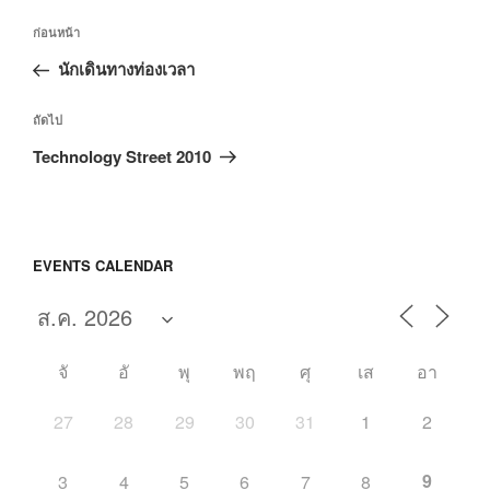
แนะแนว
เรื่อง
ก่อนหน้า
เรื่อง
ก่อน
นักเดินทางท่องเวลา
หน้า
เรื่อง
ถัดไป
ถัด
Technology Street 2010
ไป
EVENTS CALENDAR
จั
อั
พุ
พฤ
ศุ
เส
อา
27
28
29
30
31
1
2
9
3
4
5
6
7
8