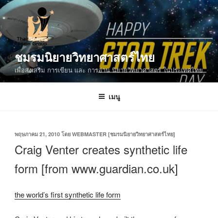
ข้าม
ไป
ยัง
บทความ
ชมรมนิยายวิทยาศาสตร์ไทย
เพื่อส่งเสริม การเขียน และ การอ่าน นิยายวิทยาศาสตร์ ในประเทศไทย
เมนู
เขียน
พฤษภาคม 21, 2010
โดย
WEBMASTER [ชมรมนิยายวิทยาศาสตร์ไทย]
วัน
Craig Venter creates synthetic life
ที่
form [from www.guardian.co.uk]
the world’s first synthetic life form