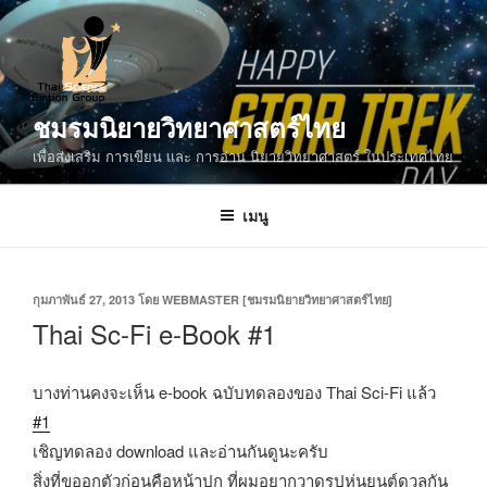
ข้าม
ไป
ยัง
บทความ
ชมรมนิยายวิทยาศาสตร์ไทย
เพื่อส่งเสริม การเขียน และ การอ่าน นิยายวิทยาศาสตร์ ในประเทศไทย
เมนู
เขียน
กุมภาพันธ์ 27, 2013
โดย
WEBMASTER [ชมรมนิยายวิทยาศาสตร์ไทย]
วัน
Thai Sc-Fi e-Book #1
ที่
บางท่านคงจะเห็น e-book ฉบับทดลองของ Thai Sci-Fi แล้ว
#1
เชิญทดลอง download และอ่านกันดูนะครับ
สิ่งที่ขออกตัวก่อนคือหน้าปก ที่ผมอยากวาดรูปหุ่นยนต์ดวลกัน